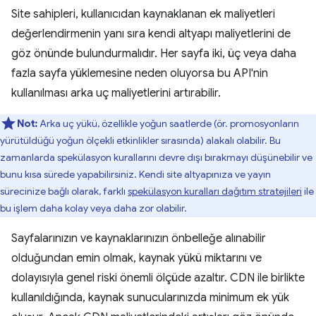
Site sahipleri, kullanıcıdan kaynaklanan ek maliyetleri
değerlendirmenin yanı sıra kendi altyapı maliyetlerini de
göz önünde bulundurmalıdır. Her sayfa iki, üç veya daha
fazla sayfa yüklemesine neden oluyorsa bu API'nin
kullanılması arka uç maliyetlerini artırabilir.
Not:
Arka uç yükü, özellikle yoğun saatlerde (ör. promosyonların
yürütüldüğü yoğun ölçekli etkinlikler sırasında) alakalı olabilir. Bu
zamanlarda spekülasyon kurallarını devre dışı bırakmayı düşünebilir ve
bunu kısa sürede yapabilirsiniz. Kendi site altyapınıza ve yayın
sürecinize bağlı olarak, farklı
spekülasyon kuralları dağıtım stratejileri
ile
bu işlem daha kolay veya daha zor olabilir.
Sayfalarınızın ve kaynaklarınızın önbelleğe alınabilir
olduğundan emin olmak, kaynak yükü miktarını ve
dolayısıyla genel riski önemli ölçüde azaltır. CDN ile birlikte
kullanıldığında, kaynak sunucularınızda minimum ek yük