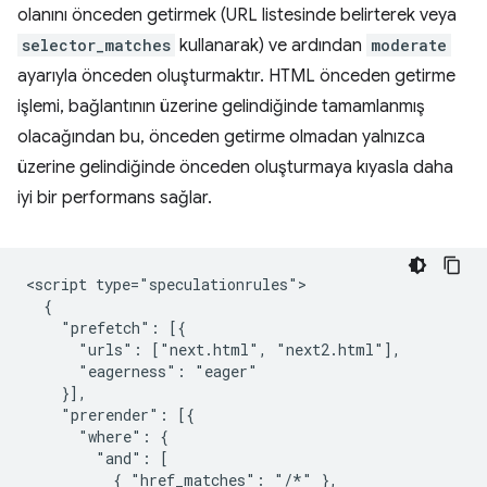
olanını önceden getirmek (URL listesinde belirterek veya
selector_matches
kullanarak) ve ardından
moderate
ayarıyla önceden oluşturmaktır. HTML önceden getirme
işlemi, bağlantının üzerine gelindiğinde tamamlanmış
olacağından bu, önceden getirme olmadan yalnızca
üzerine gelindiğinde önceden oluşturmaya kıyasla daha
iyi bir performans sağlar.
<script type="speculationrules">

  {

    "prefetch": [{

      "urls": ["next.html", "next2.html"],

      "eagerness": "eager"

    }],

    "prerender": [{

      "where": {

        "and": [

          { "href_matches": "/*" },
