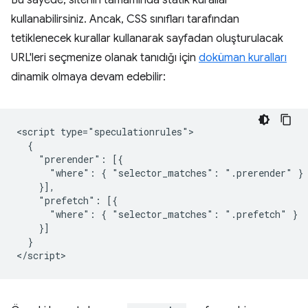
kullanabilirsiniz. Ancak, CSS sınıfları tarafından
tetiklenecek kurallar kullanarak sayfadan oluşturulacak
URL'leri seçmenize olanak tanıdığı için
doküman kuralları
dinamik olmaya devam edebilir:
<script type="speculationrules">

  {

    "prerender": [{

      "where": { "selector_matches": ".prerender" }

    }],

    "prefetch": [{

      "where": { "selector_matches": ".prefetch" }

    }]

  }
