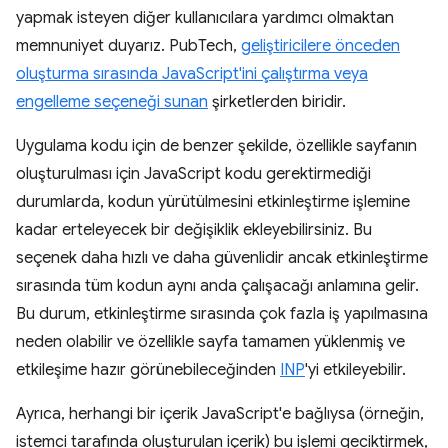
yapmak isteyen diğer kullanıcılara yardımcı olmaktan
memnuniyet duyarız. PubTech,
geliştiricilere önceden
oluşturma sırasında JavaScript'ini çalıştırma veya
engelleme seçeneği sunan
şirketlerden biridir.
Uygulama kodu için de benzer şekilde, özellikle sayfanın
oluşturulması için JavaScript kodu gerektirmediği
durumlarda, kodun yürütülmesini etkinleştirme işlemine
kadar erteleyecek bir değişiklik ekleyebilirsiniz. Bu
seçenek daha hızlı ve daha güvenlidir ancak etkinleştirme
sırasında tüm kodun aynı anda çalışacağı anlamına gelir.
Bu durum, etkinleştirme sırasında çok fazla iş yapılmasına
neden olabilir ve özellikle sayfa tamamen yüklenmiş ve
etkileşime hazır görünebileceğinden
INP
'yi etkileyebilir.
Ayrıca, herhangi bir içerik JavaScript'e bağlıysa (örneğin,
istemci tarafında oluşturulan içerik) bu işlemi geciktirmek,