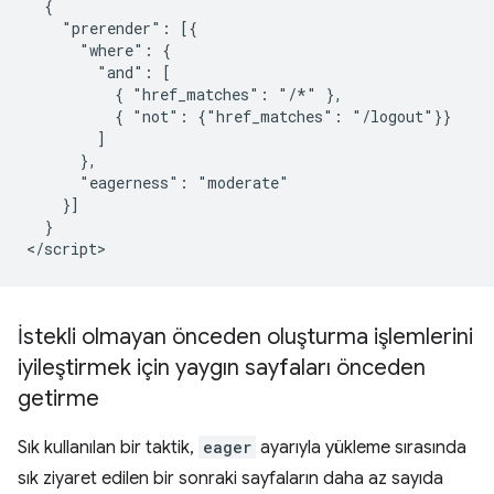
  {

    "prerender": [{

      "where": {

        "and": [

          { "href_matches": "/*" },

          { "not": {"href_matches": "/logout"}}

        ]

      },

      "eagerness": "moderate"

    }]

  }

İstekli olmayan önceden oluşturma işlemlerini
iyileştirmek için yaygın sayfaları önceden
getirme
Sık kullanılan bir taktik,
eager
ayarıyla yükleme sırasında
sık ziyaret edilen bir sonraki sayfaların daha az sayıda