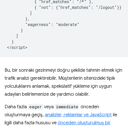
            { "href_matches": "/*" },

            { "not": {"href_matches": "/logout"}}

          ]

        },

        "eagerness": "moderate"

      }

    ]

  }

Bu, bir sonraki gezinmeyi doğru şekilde tahmin etmek için
trafik analizi gerektirebilir. Müşterilerin sitenizdeki tipik
yolculuklarını anlamak, spekülatif yükleme için uygun
adayları belirlemenize de yardımcı olabilir.
Daha fazla
eager
veya
immediate
önceden
oluşturmaya geçiş,
analizler, reklamlar ve JavaScript
ile
ilgili daha fazla hususu ve
önceden oluşturulmuş bir