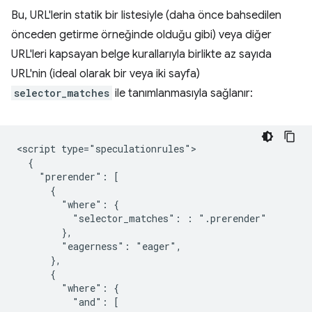
Bu, URL'lerin statik bir listesiyle (daha önce bahsedilen
önceden getirme örneğinde olduğu gibi) veya diğer
URL'leri kapsayan belge kurallarıyla birlikte az sayıda
URL'nin (ideal olarak bir veya iki sayfa)
selector_matches
ile tanımlanmasıyla sağlanır:
<script type="speculationrules">

  {

    "prerender": [

      {

        "where": {

          "selector_matches": : ".prerender"

        },

        "eagerness": "eager",

      },

      {

        "where": {

          "and": [
