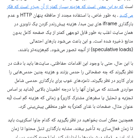
است
که به این معنی است که هزینه بسیار کمتر از آن چیزی است که فکر
می‌کنید
. به طور خاص، با استفاده مجدد از حافظه پنهان HTTP و عدم
بارگذاری iframe های بین مبدا، هزینه پیش‌رندر کردن یک ناوبری در
همان سایت اغلب به طور قابل توجهی کمتر از یک صفحه کامل بدون
منابع ذخیره شده است، و این باعث می‌شود بارهای احتمالی
(speculative loads) از آنچه تصور می‌شود، کم‌هزینه‌تر باشند.
با این حال، حتی با وجود این اقدامات حفاظتی، سایت‌ها باید با دقت در
نظر بگیرند که چه صفحاتی را حدس بزنند و هزینه چنین حدس‌هایی را
برای کاربر در نظر بگیرند. نامزدهای خوب برای بارگذاری حدسی شامل
مواردی هستند که می‌توان آنها را با درجه اطمینان بالایی (شاید بر اساس
تجزیه و تحلیل یا سفرهای مشترک کاربر) و زمانی که هزینه کم است (به
عنوان مثال، صفحات با غنای کمتر) به طور منطقی پیش‌بینی کرد.
همچنین ممکن است بخواهید در نظر بگیرید که کدام جاوا اسکریپت باید
تا زمان فعال‌سازی به تأخیر بیفتد. مشابه بارگذاری تنبل محتوا تا زمان
نیاز، این می‌تواند پیش‌رندرها را ارزان‌تر کند، اما تجربه کاربری بسیار