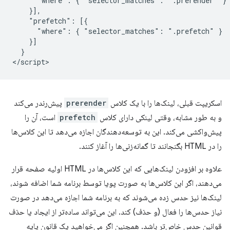
      "where": { "selector_matches": ".prerender" }

    }],

    "prefetch": [{

      "where": { "selector_matches": ".prefetch" }

    }]

  }

اسکریپت قبلی، لینک‌ها را با یک کلاس
prerender
پیش‌رندر می‌کند
و به طور مشابه، وقتی لینکی دارای کلاس
prefetch
است، آن را
پیش‌واکشی می‌کند. این به توسعه‌دهندگان اجازه می‌دهد تا این کلاس‌ها
را در HTML بگنجانند تا گمانه‌زنی‌ها را آغاز کنند.
علاوه بر افزودن لینک‌هایی که این کلاس‌ها در HTML اولیه صفحه قرار
می‌دهند، اگر این کلاس‌ها به صورت پویا توسط برنامه شما اضافه شوند،
لینک‌ها نیز حدس زده می‌شوند که به برنامه شما اجازه می‌دهد در صورت
نیاز حدس‌ها را فعال (و حذف) کند. این می‌تواند ساده‌تر از ایجاد یا حذف
قوانین حدس خاص‌تر باشد. همچنین اگر می‌خواهید یک قانون پایه