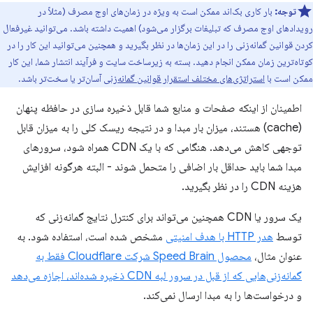
توجه:
بار کاری بک‌اند ممکن است به ویژه در زمان‌های اوج مصرف (مثلاً در
رویدادهای اوج مصرف که تبلیغات برگزار می‌شود) اهمیت داشته باشد. می‌توانید غیرفعال
کردن قوانین گمانه‌زنی را در این زمان‌ها در نظر بگیرید و همچنین می‌توانید این کار را در
کوتاه‌ترین زمان ممکن انجام دهید. بسته به زیرساخت سایت و فرآیند انتشار شما، این کار
ممکن است با
استراتژی‌های مختلف استقرار قوانین گمانه‌زنی
آسان‌تر یا سخت‌تر باشد.
اطمینان از اینکه صفحات و منابع شما قابل ذخیره سازی در حافظه پنهان
(cache) هستند، میزان بار مبدا و در نتیجه ریسک کلی را به میزان قابل
توجهی کاهش می‌دهد. هنگامی که با یک CDN همراه شود، سرورهای
مبدا شما باید حداقل بار اضافی را متحمل شوند - البته هرگونه افزایش
هزینه CDN را در نظر بگیرید.
یک سرور یا CDN همچنین می‌تواند برای کنترل نتایج گمانه‌زنی که
توسط
هدر HTTP با هدف امنیتی
مشخص شده است، استفاده شود. به
عنوان مثال،
محصول Speed ​​Brain شرکت Cloudflare فقط به
گمانه‌زنی‌هایی که از قبل در سرور لبه CDN ذخیره شده‌اند، اجازه می‌دهد
و درخواست‌ها را به مبدا ارسال نمی‌کند.