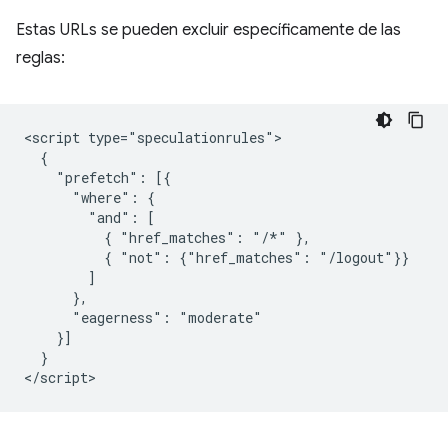
Estas URLs se pueden excluir específicamente de las
reglas:
<script type="speculationrules">

  {

    "prefetch": [{

      "where": {

        "and": [

          { "href_matches": "/*" },

          { "not": {"href_matches": "/logout"}}

        ]

      },

      "eagerness": "moderate"

    }]

  }
