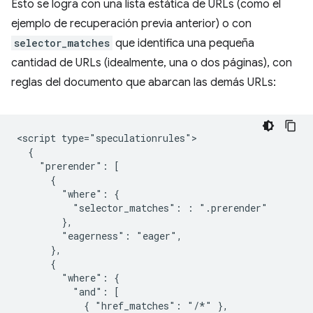
Esto se logra con una lista estática de URLs (como el
ejemplo de recuperación previa anterior) o con
selector_matches
que identifica una pequeña
cantidad de URLs (idealmente, una o dos páginas), con
reglas del documento que abarcan las demás URLs:
<script type="speculationrules">

  {

    "prerender": [

      {

        "where": {

          "selector_matches": : ".prerender"

        },

        "eagerness": "eager",

      },

      {

        "where": {

          "and": [

            { "href_matches": "/*" },
