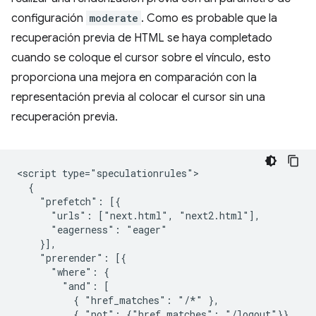
configuración
moderate
. Como es probable que la
recuperación previa de HTML se haya completado
cuando se coloque el cursor sobre el vínculo, esto
proporciona una mejora en comparación con la
representación previa al colocar el cursor sin una
recuperación previa.
<script type="speculationrules">

  {

    "prefetch": [{

      "urls": ["next.html", "next2.html"],

      "eagerness": "eager"

    }],

    "prerender": [{

      "where": {

        "and": [

          { "href_matches": "/*" },

          { "not": {"href_matches": "/logout"}}
