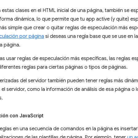
 estas clases en el HTML inicial de una página, también se esp
orma dinámica, lo que permite que tu app active (y quite) e
ás simple que crear o quitar reglas de especulación más espe
eculación por página
si deseas una regla base que se use en la 
a página.
tas usar reglas de especulación más específicas, las reglas es
 diferentes reglas para ciertas páginas o tipos de páginas.
derizadas del servidor también pueden tener reglas más dinám
 el servidor, como la información de análisis de esa página o
s.
ción con Java
Script
s reglas en una secuencia de comandos en la página es insertar
izaciones de las plantillas de página. Por ejemplo, tener
un a