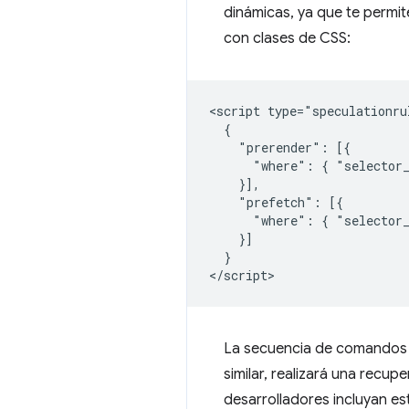
dinámicas, ya que te permit
con clases de CSS:
<script type="speculationrul
  {

    "prerender": [{

      "where": { "selector_
    }],

    "prefetch": [{

      "where": { "selector_
    }]

  }

La secuencia de comandos a
similar, realizará una recu
desarrolladores incluyan es