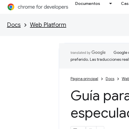
Documentos
Cas
Docs
Web Platform
Google u
preferido. Las traducciones rea
Página principal
Docs
Web
Guía par
especulac