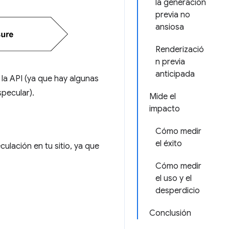
la generación
previa no
ansiosa
Renderizació
n previa
anticipada
la API (ya que hay algunas
pecular).
Mide el
impacto
Cómo medir
el éxito
lación en tu sitio, ya que
Cómo medir
el uso y el
desperdicio
Conclusión