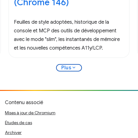
(Chrome 146)
Feuilles de style adoptées, historique de la
console et MCP des outils de développement
avec le mode "slim", les instantanés de mémoire
et les nouvelles compétences A11y/LCP.
expand_more
Plus
Contenu associé
Mises à jour de Chromium
Études de cas
Archiver