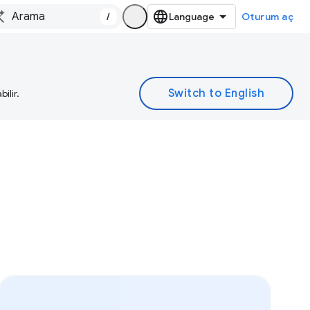
/
Oturum aç
ilir.