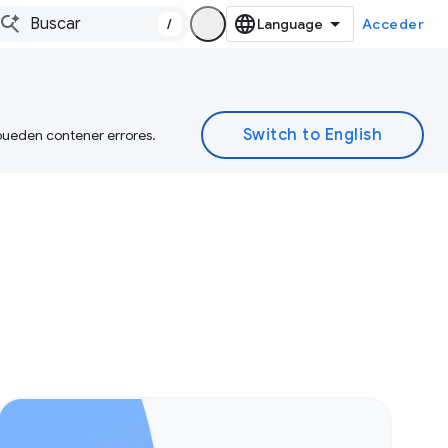
/
Acceder
 pueden contener errores.