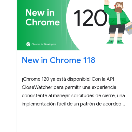
New in Chrome 118
¡Chrome 120 ya está disponible! Con la API
CloseWatcher para permitir una experiencia
consistente al manejar solicitudes de cierre, una
implementación fácil de un patrón de acordeón
usando el elemento details, los informes de
violación de la política de permisos ya están
disponibles y hay mucho más.