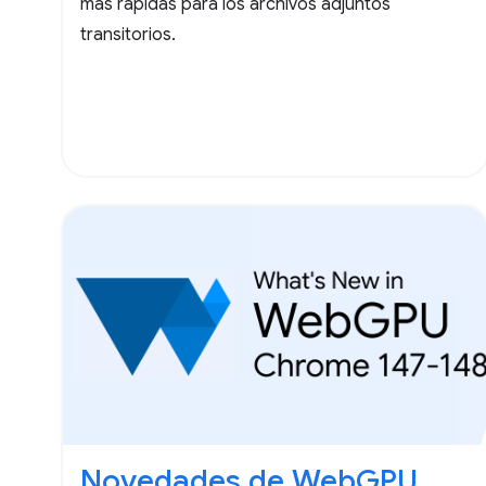
más rápidas para los archivos adjuntos
transitorios.
Novedades de WebGPU