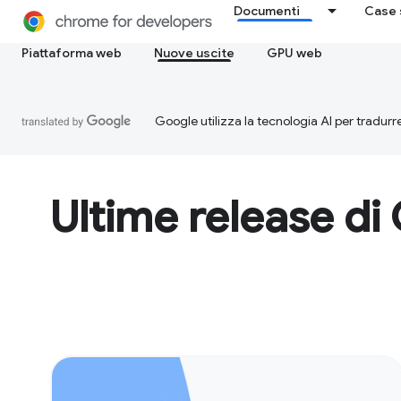
Documenti
Case 
Piattaforma web
Nuove uscite
GPU web
Google utilizza la tecnologia AI per tradurre
Ultime release d