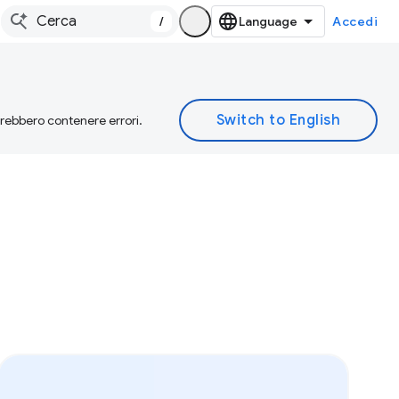
/
Accedi
otrebbero contenere errori.