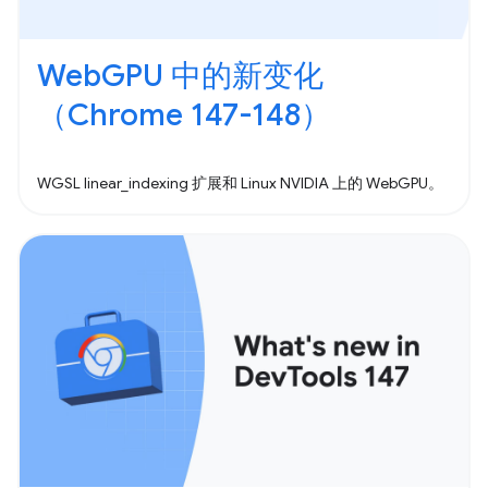
WebGPU 中的新变化
（Chrome 147-148）
WGSL linear_indexing 扩展和 Linux NVIDIA 上的 WebGPU。