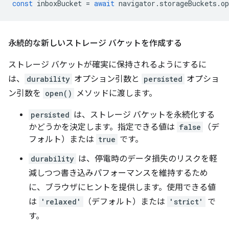
const
inboxBucket
=
await
navigator
.
storageBuckets
.
op
永続的な新しいストレージ バケットを作成する
ストレージ バケットが確実に保持されるようにするに
は、
durability
オプション引数と
persisted
オプショ
ン引数を
open()
メソッドに渡します。
persisted
は、ストレージ バケットを永続化する
かどうかを決定します。指定できる値は
false
（デ
フォルト）または
true
です。
durability
は、停電時のデータ損失のリスクを軽
減しつつ書き込みパフォーマンスを維持するため
に、ブラウザにヒントを提供します。使用できる値
は
'relaxed'
（デフォルト）または
'strict'
で
す。