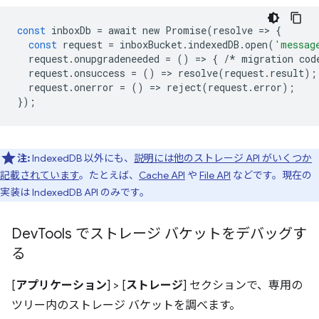
const
inboxDb
=
await
new
Promise
(
resolve
=
>
{
const
request
=
inboxBucket
.
indexedDB
.
open
(
'messag
request
.
onupgradeneeded
=
()
=
>
{
/*
migration
cod
request
.
onsuccess
=
()
=
>
resolve
(
request
.
result
);
request
.
onerror
=
()
=
>
reject
(
request
.
error
);
});
注:
IndexedDB 以外にも、
説明には他のストレージ API がいくつか
記載されています
。たとえば、
Cache API
や
File API
などです。現在の
実装は IndexedDB API のみです。
Dev
Tools でストレージ バケットをデバッグす
る
[
アプリケーション
] > [
ストレージ
] セクションで、専用の
ツリー内のストレージ バケットを調べます。