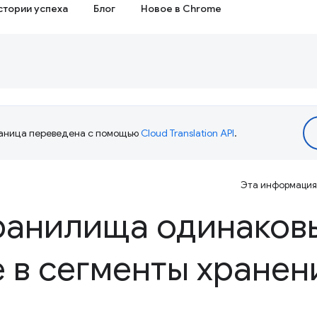
стории успеха
Блог
Новое в Chrome
аница переведена с помощью
Cloud Translation API
.
Эта информация 
ранилища одинаков
 в сегменты хранен