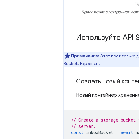
Приложение электронной почт
Используйте API 
Примечание:
Этот пост только д
Buckets Explainer
.
Создать новый конте
Новый контейнер хранени
// Create a storage bucket 
// server.
const
inboxBucket
=
await
n