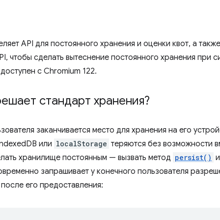
ляет API для постоянного хранения и оценки квот, а такж
PI, чтобы сделать вытеснение постоянного хранения при 
доступен с Chromium 122.
решает стандарт хранения?
ьзователя заканчивается место для хранения на его устро
 IndexedDB или
localStorage
теряются без возможности в
елать хранилище постоянным — вызвать метод
persist()
и
овременно запрашивает у конечного пользователя разреш
после его предоставления: