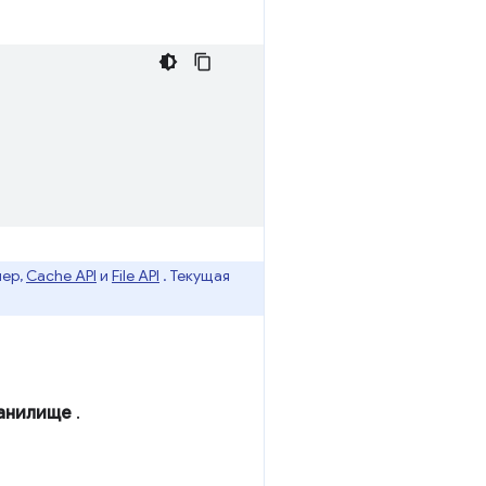
мер,
Cache API
и
File API
. Текущая
анилище
.