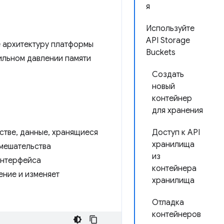
я
Используйте
API Storage
е архитектуру платформы
Buckets
сильном давлении памяти
Создать
новый
контейнер
для хранения
йстве, данные, хранящиеся
Доступ к API
хранилища
мешательства
из
нтерфейса
контейнера
ение и изменяет
хранилища
Отладка
контейнеров