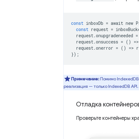
const
inboxDb
=
await
new
P
const
request
=
inboxBuck
request
.
onupgradeneeded
=
request
.
onsuccess
=
()
=
>
request
.
onerror
=
()
=
>
r
});
Примечание:
Помимо IndexedDB
реализация — только IndexedDB API.
Отладка контейнеров
Проверьте контейнеры хр