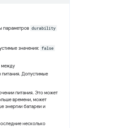
ты параметров
durability
пустимые значения:
false
с между
в питания. Допустимые
ючении питания. Это может
ольше времени, может
е энергии батареи и
 последние несколько