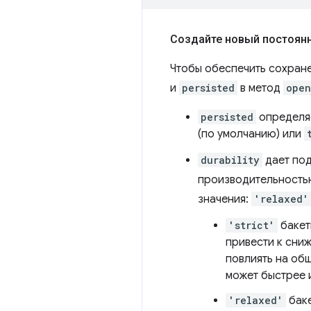
Создайте новый постоянн
Чтобы обеспечить сохран
и
persisted
в метод
open
persisted
определяе
(по умолчанию) или
durability
дает под
производительностью
значения:
'relaxed'
'strict'
бакет
привести к сни
повлиять на об
может быстрее 
'relaxed'
баке