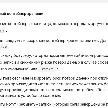
ый контейнер хранения
ение контейнера хранилища, вы можете передать аргумен
()
:
т, следует ли сохранять контейнер хранения или нет. До
true
.
сказку браузеру, которая помогает ему найти компромис
 записи и снижением риска потери данных в случае сбое
(по умолчанию) или
'strict'
:
ы пытаются минимизировать риск потери данных при откл
жению производительности, то есть запись может занять б
щую производительность системы, может потреблять больш
изнашивать устройство хранения.
ты могут «забывать» записи, которые были завершены за