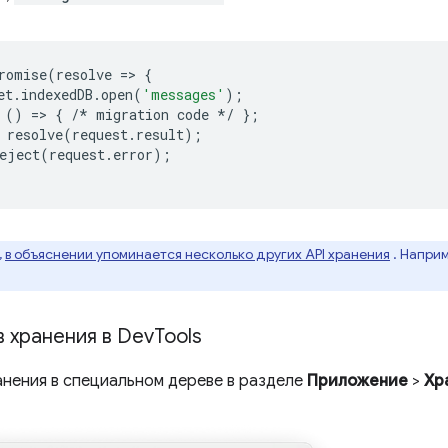
romise
(
resolve
=
>
{
et
.
indexedDB
.
open
(
'messages'
);
()
=
>
{
/*
migration
code
*/
};
resolve
(
request
.
result
);
eject
(
request
.
error
);
,
в объяснении упоминается несколько других API хранения
. Напри
 хранения в Dev
Tools
анения в специальном дереве в разделе
Приложение
>
Хр