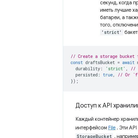
секунд, когда п
иметь лучшие х
батареи, а так
того, отключен
'strict'
бакет
// Create a storage bucket 
const
draftsBucket
=
await
durability
:
'strict'
,
//
persisted
:
true
,
// Or `f
});
Доступ к API хранил
Каждый контейнер хранил
интерфейсом
File
. Эти AP
StorageBucket
, наприме