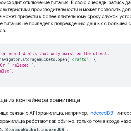
роисходит отключение питания. В свою очередь, запись да
арактеристики производительности и может позволить дол
же может привести к более длительному сроку службы устр
ие питания не приведет к повреждению данных с большей 
ов.
for email drafts that only exist on the client.
navigator
.
storageBuckets
.
open
(
'drafts'
,
{
 Or `'relaxed'`.
alse`.
ища из контейнера хранилища
ища связан с API хранилища, например,
IndexedDB
, инте
I хранилища работают как обычно, только точка входа нах
р,
StorageBucket.indexedDB
.