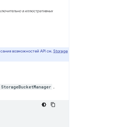
ключительно в иллюстративных
исания возможностей API см.
Storage
StorageBucketManager
.