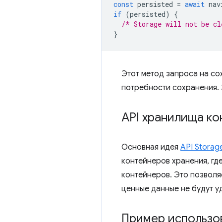
const
persisted
=
await
nav
if
(
persisted
)
{
/* Storage will not be cl
}
Этот метод запроса на со
потребности сохранения. 
API хранилища к
Основная идея
API Storag
контейнеров хранения, гд
контейнеров. Это позволя
ценные данные не будут у
Пример использо