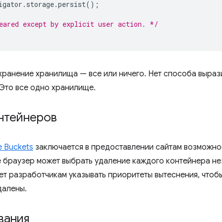
igator
.
storage
.
persist
();
eared except by explicit user action. */
хранение хранилища — все или ничего. Нет способа выраз
Это все одно хранилище.
онтейнеров
e Buckets
заключается в предоставлении сайтам возможно
е браузер может выбрать удаление каждого контейнера не
ет разработчикам указывать приоритеты вытеснения, чтобы
далены.
вания