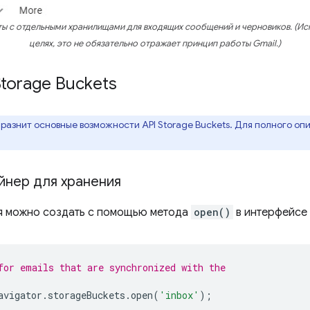
ы с отдельными хранилищами для входящих сообщений и черновиков. (Ис
целях, это не обязательно отражает принцип работы Gmail.)
Storage Buckets
разнит основные возможности API Storage Buckets. Для полного оп
йнер для хранения
я можно создать с помощью метода
open()
в интерфейсе
for emails that are synchronized with the
avigator
.
storageBuckets
.
open
(
'inbox'
);