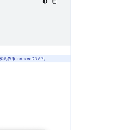
仅限 IndexedDB API。