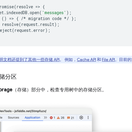
romise
(
resolve
=
>
{
et
.
indexedDB
.
open
(
'messages'
);
()
=
>
{
/*
migration
code
*/
};
resolve
(
request
.
result
);
eject
(
request
.
error
);
明文档还提到了其他一些存储 API
。 例如，
Cache API
和
File API
。目前的实现
储分区
orage
（存储）部分中，检查专用树中的存储分区。