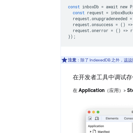
const
inboxDb
=
await
new
P
const
request
=
inboxBuck
request
.
onupgradeneeded
=
request
.
onsuccess
=
()
=
>
request
.
onerror
=
()
=
>
r
});
注意
：除了 IndexedDB 之外，
该说
在开发者工具中调试存
在
Application
（应用）>
St