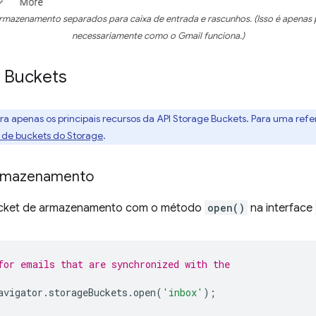
mazenamento separados para caixa de entrada e rascunhos. (Isso é apenas para
necessariamente como o Gmail funciona.)
e Buckets
a apenas os principais recursos da API Storage Buckets. Para uma refe
 de buckets do Storage
.
armazenamento
bucket de armazenamento com o método
open()
na interface
for emails that are synchronized with the
avigator
.
storageBuckets
.
open
(
'inbox'
);