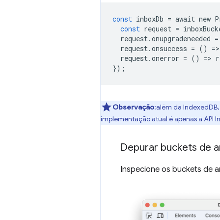
const
inboxDb
=
await
new
P
const
request
=
inboxBuck
request
.
onupgradeneeded
=
request
.
onsuccess
=
()
=
>
request
.
onerror
=
()
=
>
r
});
Observação
:além da IndexedDB,
implementação atual é apenas a API 
Depurar buckets de 
Inspecione os buckets de