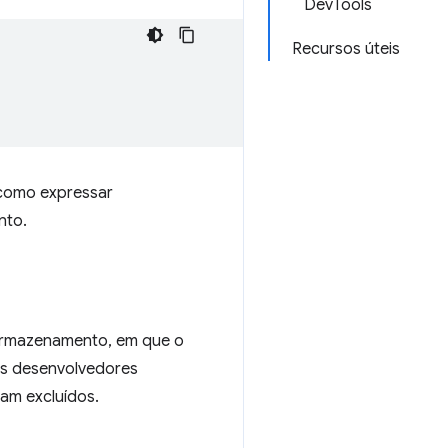
DevTools
Recursos úteis
 como expressar
nto.
e armazenamento, em que o
os desenvolvedores
jam excluídos.