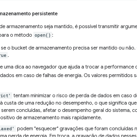
rmazenamento persistente
 de armazenamento seja mantido, é possível transmitir argu
para o método
open()
:
se o bucket de armazenamento precisa ser mantido ou não. 
rue
.
e uma dica ao navegador que ajuda a trocar a performance 
dados em caso de falhas de energia. Os valores permitidos 
rict'
tentam minimizar o risco de perda de dados em caso de
à custa de uma redução no desempenho, o que significa que
serem concluídas, afetar o desempenho geral do sistema, co
positivo de armazenamento mais rapidamente.
laxed'
podem "esquecer" gravações que foram concluídas n
ma perda de energia. Em troca, a gravação de dados nesses