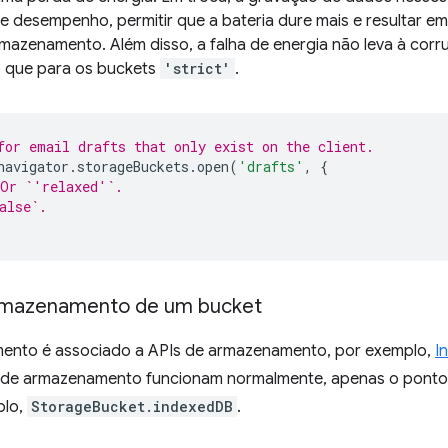
de desempenho, permitir que a bateria dure mais e resultar em
armazenamento. Além disso, a falha de energia não leva à co
o que para os buckets
'strict'
.
for email drafts that only exist on the client.
navigator
.
storageBuckets
.
open
(
'drafts'
,
{
 Or `'relaxed'`.
alse`.
armazenamento de um bucket
ento é associado a APIs de armazenamento, por exemplo,
I
s de armazenamento funcionam normalmente, apenas o ponto 
plo,
StorageBucket.indexedDB
.