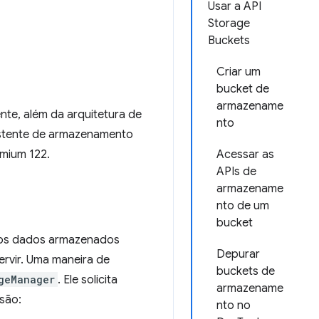
Usar a API
Storage
Buckets
Criar um
bucket de
armazename
te, além da arquitetura de
nto
istente de armazenamento
omium 122.
Acessar as
APIs de
armazename
nto de um
bucket
, os dados armazenados
Depurar
ervir. Uma maneira de
buckets de
geManager
. Ele solicita
armazename
são:
nto no