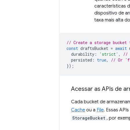
características 
dispositivo de 
taxa mais alta d
// Create a storage bucket 
const
draftsBucket
=
await
durability
:
'strict'
,
//
persisted
:
true
,
// Or `f
});
Acessar as APIs de 
Cada bucket de armazenam
Cache
ou a
File
. Essas API
StorageBucket
, por exem