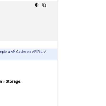
emplo, a
API Cache
e a
API File
. A
on
>
Storage
.