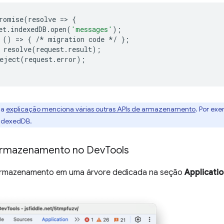
romise
(
resolve
=
>
{
et
.
indexedDB
.
open
(
'messages'
);
()
=
>
{
/*
migration
code
*/
};
resolve
(
request
.
result
);
eject
(
request
.
error
);
 a
explicação menciona várias outras APIs de armazenamento
. Por ex
IndexedDB.
armazenamento no Dev
Tools
 armazenamento em uma árvore dedicada na seção
Applicati