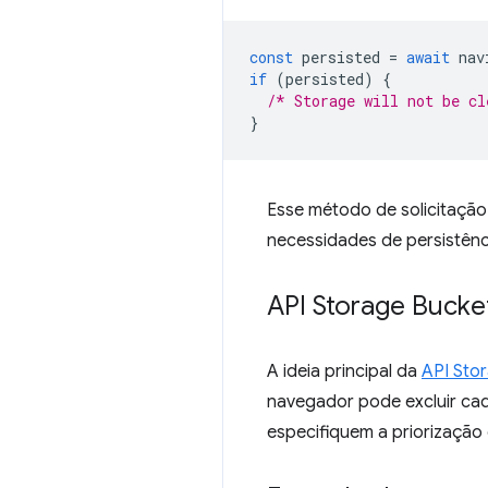
const
persisted
=
await
nav
if
(
persisted
)
{
/* Storage will not be cl
}
Esse método de solicitaçã
necessidades de persistên
API Storage Bucke
A ideia principal da
API Sto
navegador pode excluir ca
especifiquem a priorização 