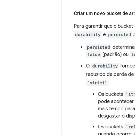
Criar um novo bucket de a
Para garantir que o bucket
durability
e
persisted
persisted
determina 
false
(padrão) ou
t
O
durability
fornec
reduzido de perda de 
'strict'
:
Os buckets
'st
pode acontecer 
mais tempo para 
desgastar o dis
Os buckets
're
quando ocorre u