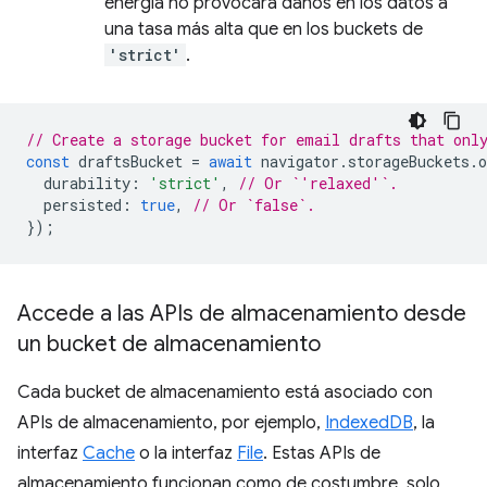
energía no provocará daños en los datos a
una tasa más alta que en los buckets de
'strict'
.
// Create a storage bucket for email drafts that onl
const
draftsBucket
=
await
navigator
.
storageBuckets
.
o
durability
:
'strict'
,
// Or `'relaxed'`.
persisted
:
true
,
// Or `false`.
});
Accede a las APIs de almacenamiento desde
un bucket de almacenamiento
Cada bucket de almacenamiento está asociado con
APIs de almacenamiento, por ejemplo,
IndexedDB
, la
interfaz
Cache
o la interfaz
File
. Estas APIs de
almacenamiento funcionan como de costumbre, solo