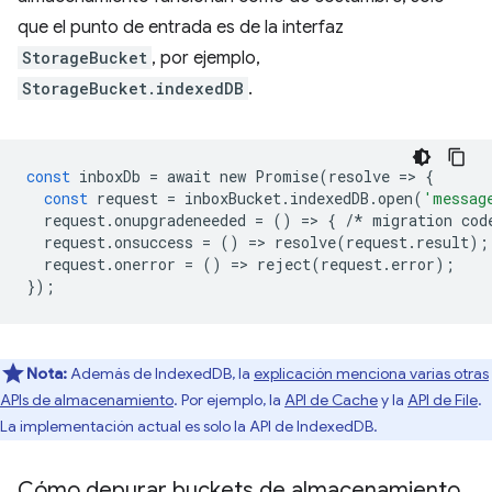
que el punto de entrada es de la interfaz
StorageBucket
, por ejemplo,
StorageBucket.indexedDB
.
const
inboxDb
=
await
new
Promise
(
resolve
=
>
{
const
request
=
inboxBucket
.
indexedDB
.
open
(
'messag
request
.
onupgradeneeded
=
()
=
>
{
/*
migration
cod
request
.
onsuccess
=
()
=
>
resolve
(
request
.
result
);
request
.
onerror
=
()
=
>
reject
(
request
.
error
);
});
Nota:
Además de IndexedDB, la
explicación menciona varias otras
APIs de almacenamiento
. Por ejemplo, la
API de Cache
y la
API de File
.
La implementación actual es solo la API de IndexedDB.
Cómo depurar buckets de almacenamiento