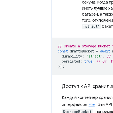
секунд, когда п
иметь лучшие х
батареи, а так
того, отключен
'strict'
бакет
// Create a storage bucket 
const
draftsBucket
=
await
durability
:
'strict'
,
//
persisted
:
true
,
// Or `f
});
Доступ к API хранил
Каждый контейнер хранил
интерфейсом
File
. Эти AP
StorageBucket
, наприме