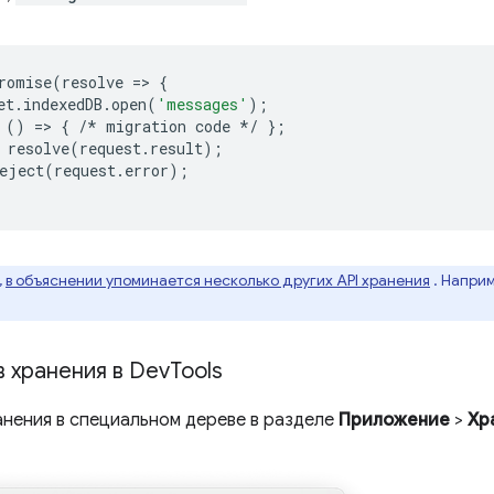
romise
(
resolve
=
>
{
et
.
indexedDB
.
open
(
'messages'
);
()
=
>
{
/*
migration
code
*/
};
resolve
(
request
.
result
);
eject
(
request
.
error
);
,
в объяснении упоминается несколько других API хранения
. Напри
 хранения в Dev
Tools
анения в специальном дереве в разделе
Приложение
>
Хр