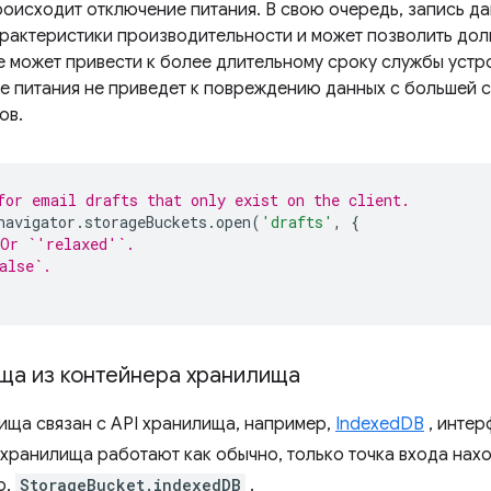
роисходит отключение питания. В свою очередь, запись да
арактеристики производительности и может позволить дол
же может привести к более длительному сроку службы устр
ие питания не приведет к повреждению данных с большей 
ов.
for email drafts that only exist on the client.
navigator
.
storageBuckets
.
open
(
'drafts'
,
{
 Or `'relaxed'`.
alse`.
ища из контейнера хранилища
ища связан с API хранилища, например,
IndexedDB
, инте
I хранилища работают как обычно, только точка входа нах
р,
StorageBucket.indexedDB
.