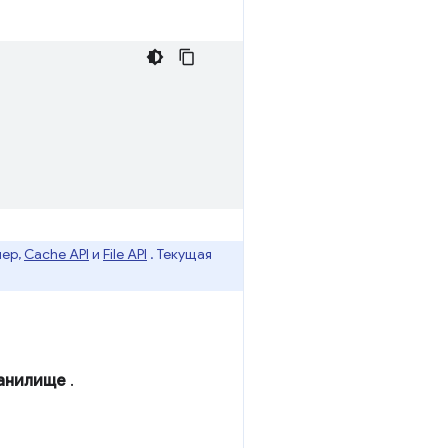
мер,
Cache API
и
File API
. Текущая
анилище
.