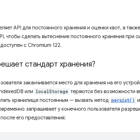
ляет API для постоянного хранения и оценки квот, а такж
PI, чтобы сделать вытеснение постоянного хранения при 
доступен с Chromium 122.
решает стандарт хранения?
ьзователя заканчивается место для хранения на его устро
 IndexedDB или
localStorage
теряются без возможности в
елать хранилище постоянным — вызвать метод
persist()
и
овременно запрашивает у конечного пользователя разреш
после его предоставления: