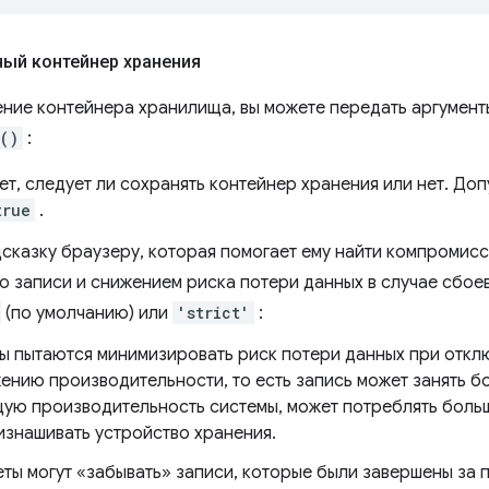
ый контейнер хранения
ение контейнера хранилища, вы можете передать аргумен
()
:
т, следует ли сохранять контейнер хранения или нет. До
true
.
сказку браузеру, которая помогает ему найти компромис
 записи и снижением риска потери данных в случае сбое
(по умолчанию) или
'strict'
:
ы пытаются минимизировать риск потери данных при откл
жению производительности, то есть запись может занять б
щую производительность системы, может потреблять больш
изнашивать устройство хранения.
ты могут «забывать» записи, которые были завершены за