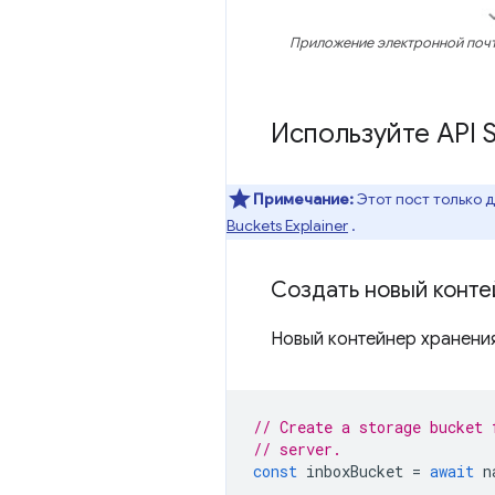
Приложение электронной почт
Используйте API 
Примечание:
Этот пост только д
Buckets Explainer
.
Создать новый конте
Новый контейнер хранени
// Create a storage bucket 
// server.
const
inboxBucket
=
await
n