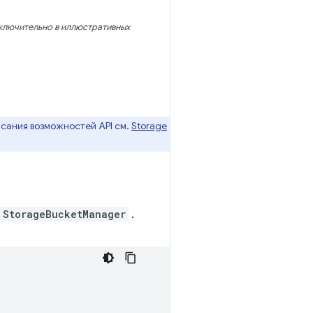
ключительно в иллюстративных
исания возможностей API см.
Storage
StorageBucketManager
.