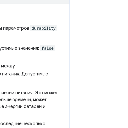
ты параметров
durability
пустимые значения:
false
с между
в питания. Допустимые
ючении питания. Это может
ольше времени, может
е энергии батареи и
 последние несколько