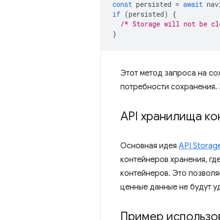
const
persisted
=
await
nav
if
(
persisted
)
{
/* Storage will not be cl
}
Этот метод запроса на со
потребности сохранения. 
API хранилища к
Основная идея
API Storag
контейнеров хранения, гд
контейнеров. Это позволя
ценные данные не будут у
Пример использо