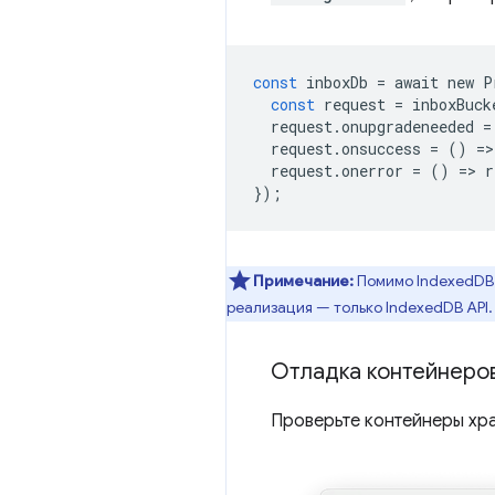
const
inboxDb
=
await
new
P
const
request
=
inboxBuck
request
.
onupgradeneeded
=
request
.
onsuccess
=
()
=
>
request
.
onerror
=
()
=
>
r
});
Примечание:
Помимо IndexedDB
реализация — только IndexedDB API.
Отладка контейнеров
Проверьте контейнеры хр