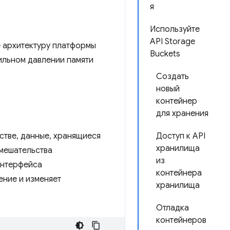
я
Используйте
API Storage
е архитектуру платформы
Buckets
сильном давлении памяти
Создать
новый
контейнер
для хранения
йстве, данные, хранящиеся
Доступ к API
хранилища
мешательства
из
нтерфейса
контейнера
ение и изменяет
хранилища
Отладка
контейнеров