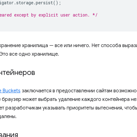
igator
.
storage
.
persist
();
eared except by explicit user action. */
хранение хранилища — все или ничего. Нет способа выраз
Это все одно хранилище.
онтейнеров
e Buckets
заключается в предоставлении сайтам возможно
е браузер может выбрать удаление каждого контейнера не
ет разработчикам указывать приоритеты вытеснения, чтобы
далены.
вания