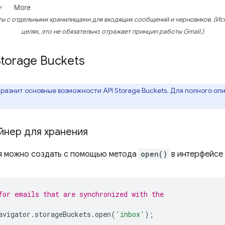
ы с отдельными хранилищами для входящих сообщений и черновиков. (Ис
целях, это не обязательно отражает принцип работы Gmail.)
Storage Buckets
разнит основные возможности API Storage Buckets. Для полного оп
йнер для хранения
я можно создать с помощью метода
open()
в интерфейсе
for emails that are synchronized with the
avigator
.
storageBuckets
.
open
(
'inbox'
);