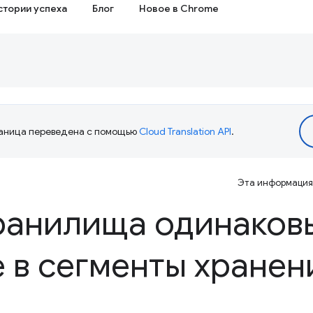
стории успеха
Блог
Новое в Chrome
аница переведена с помощью
Cloud Translation API
.
Эта информация 
ранилища одинаков
 в сегменты хранен