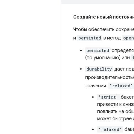
Создайте новый постоянн
Чтобы обеспечить сохран
и
persisted
в метод
open
persisted
определяе
(по умолчанию) или
durability
дает под
производительностью
значения:
'relaxed'
'strict'
бакет
привести к сни
повлиять на об
может быстрее 
'relaxed'
баке