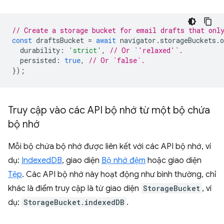
// Create a storage bucket for email drafts that onl
const
draftsBucket
=
await
navigator
.
storageBuckets
.
o
durability
:
'strict'
,
// Or `'relaxed'`.
persisted
:
true
,
// Or `false`.
});
Truy cập vào các API bộ nhớ từ một bộ chứa
bộ nhớ
Mỗi bộ chứa bộ nhớ được liên kết với các API bộ nhớ, ví
dụ:
IndexedDB
, giao diện
Bộ nhớ đệm
hoặc giao diện
Tệp
. Các API bộ nhớ này hoạt động như bình thường, chỉ
khác là điểm truy cập là từ giao diện
StorageBucket
, ví
dụ:
StorageBucket.indexedDB
.