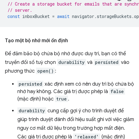
// Create a storage bucket for emails that are synch
// server.
const
inboxBucket
=
await
navigator
.
storageBuckets
.
op
Tạo một bộ nhớ mới ổn định
Để đảm bảo bộ chứa bộ nhớ được duy trì, bạn có thể
truyền đối số tuỳ chọn
durability
và
persisted
vào
phương thức
open()
:
persisted
xác định xem có nên duy trì bộ chứa bộ
nhớ hay không. Các giá trị được phép là
false
(mặc định) hoặc
true
.
durability
cung cấp gợi ý cho trình duyệt để
giúp trình duyệt đánh đổi hiệu suất ghi với việc giảm
nguy cơ mất dữ liệu trong trường hợp mất điện.
Các giá trị được phép là
'relaxed'
(mặc định)