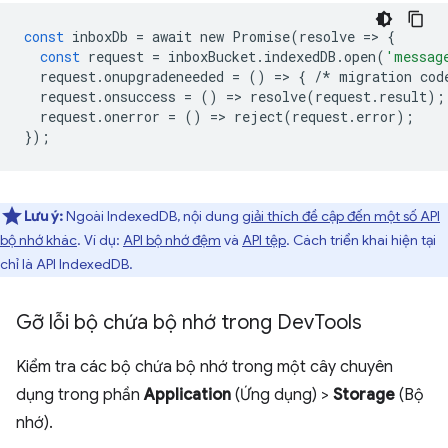
const
inboxDb
=
await
new
Promise
(
resolve
=
>
{
const
request
=
inboxBucket
.
indexedDB
.
open
(
'messag
request
.
onupgradeneeded
=
()
=
>
{
/*
migration
cod
request
.
onsuccess
=
()
=
>
resolve
(
request
.
result
);
request
.
onerror
=
()
=
>
reject
(
request
.
error
);
});
Lưu ý:
Ngoài IndexedDB, nội dung
giải thích đề cập đến một số API
bộ nhớ khác
. Ví dụ:
API bộ nhớ đệm
và
API tệp
. Cách triển khai hiện tại
chỉ là API IndexedDB.
Gỡ lỗi bộ chứa bộ nhớ trong Dev
Tools
Kiểm tra các bộ chứa bộ nhớ trong một cây chuyên
dụng trong phần
Application
(Ứng dụng) >
Storage
(Bộ
nhớ).