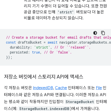
되고 배터리 충전이 더 오래 지속될 수 있으며 스토
리지 기기 수명이 더 길어질 수 있습니다. 또한 전원
공급 중단으로 인해
'strict'
버킷보다 더 높은
비율로 데이터가 손상되지 않습니다.
// Create a storage bucket for email drafts that onl
const
draftsBucket
=
await
navigator
.
storageBuckets
.
o
durability
:
'strict'
,
// Or `'relaxed'`.
persisted
:
true
,
// Or `false`.
});
저장소 버킷에서 스토리지 API에 액세스
각 저장소 버킷은
IndexedDB
,
Cache
인터페이스 또는
File
인
터페이스와 같은 저장소 API와 연결됩니다. 이러한 저장소 API
는 평소와 같이 작동하지만 진입점이
StorageBucket
인터페
이스(예:
StorageBucket.indexedDB
)에서 가져옵니다.