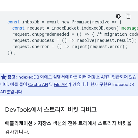
const
inboxDb
=
await
new
Promise
(
resolve
=
>
{
const
request
=
inboxBucket
.
indexedDB
.
open
(
'messag
request
.
onupgradeneeded
=
()
=
>
{
/*
migration
cod
request
.
onsuccess
=
()
=
>
resolve
(
request
.
result
);
request
.
onerror
=
()
=
>
reject
(
request
.
error
);
});
참고:
IndexedDB 외에도
설명서에 다른 여러 저장소 API가 언급
되어 있습
니다. 예를 들어
Cache API
및
File API
가 있습니다. 현재 구현은 IndexedDB
API뿐입니다.
Dev
Tools에서 스토리지 버킷 디버그
애플리케이션
>
저장소
섹션의 전용 트리에서 스토리지 버킷을
검사합니다.