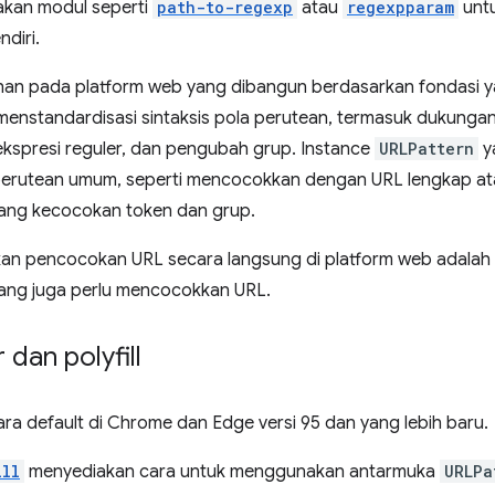
kan modul seperti
path-to-regexp
atau
regexpparam
unt
diri.
an pada platform web yang dibangun berdasarkan fondasi y
 menstandardisasi sintaksis pola perutean, termasuk dukunga
kspresi reguler, dan pengubah grup. Instance
URLPattern
y
 perutean umum, seperti mencocokkan dengan URL lengkap a
tang kecocokan token dan grup.
kan pencocokan URL secara langsung di platform web adalah
ang juga perlu mencocokkan URL.
dan polyfill
ara default di Chrome dan Edge versi 95 dan yang lebih baru.
ill
menyediakan cara untuk menggunakan antarmuka
URLPa