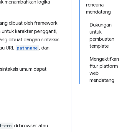
uk menambahkan logika
rencana
mendatang
ang dibuat oleh framework
Dukungan
n untuk karakter pengganti,
untuk
pembuatan
ang dibuat dengan sintaksis
template
tau URL
pathname
, dan
Mengaktifkan
fitur platform
 sintaksis umum dapat
web
mendatang
ttern
di browser atau