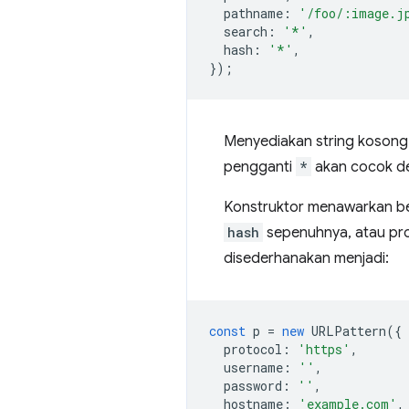
pathname
:
'/foo/:image.j
search
:
'*'
,
hash
:
'*'
,
});
Menyediakan string kosong 
pengganti
*
akan cocok de
Konstruktor menawarkan b
hash
sepenuhnya, atau pro
disederhanakan menjadi:
const
p
=
new
URLPattern
({
protocol
:
'https'
,
username
:
''
,
password
:
''
,
hostname
:
'example.com'
,