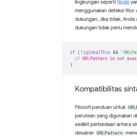
lingkungan seperti
Node
yan
menggunakan deteksi fitur 
dukungan. Jika tidak, Anda
dukungan tidak perlu men
if
(
!
(
globalThis
 && 
'URLPa
// URLPattern is not avai
}
Kompatibilitas sint
Filosofi panduan untuk
URL
perutean yang digunakan di
sedikit perbedaan antara sin
desainer
URLPattern
memut