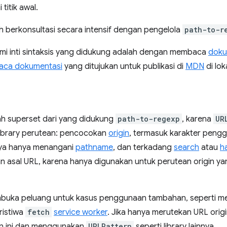
titik awal.
ah berkonsultasi secara intensif dengan pengelola
path-to-r
mi inti sintaksis yang didukung adalah dengan membaca
doku
ca dokumentasi
yang ditujukan untuk publikasi di
MDN
di lok
h superset dari yang didukung
path-to-regexp
, karena
UR
library perutean: pencocokan
origin
, termasuk karakter pengg
nnya hanya menangani
pathname
, dan terkadang
search
atau
h
an asal URL, karena hanya digunakan untuk perutean origin y
uka peluang untuk kasus penggunaan tambahan, seperti mer
ristiwa
fetch
service worker
. Jika hanya merutekan URL ori
n ini dan menggunakan
URLPattern
seperti library lainnya.