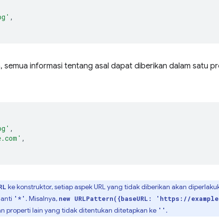
pg'
,
 semua informasi tentang asal dapat diberikan dalam satu pr
pg'
,
e.com'
,
ke konstruktor, setiap aspek URL yang tidak diberikan akan diperlaku
RL
ganti
. Misalnya,
'*'
new URLPattern({baseURL: 'https://example
an properti lain yang tidak ditentukan ditetapkan ke
.
''