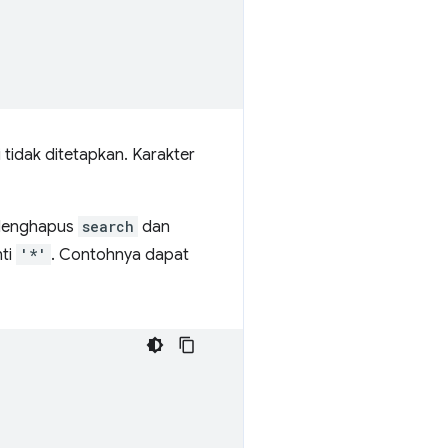
tidak ditetapkan. Karakter
 Menghapus
search
dan
nti
'*'
. Contohnya dapat