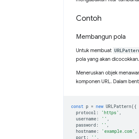
Contoh
Membangun pola
Untuk membuat
URLPatter
pola yang akan dicocokkan
Meneruskan objek menawarka
komponen URL. Dalam bentuk 
const
p
=
new
URLPattern
({
protocol
:
'https'
,
username
:
''
,
password
:
''
,
hostname
:
'example.com'
,
port
:
''
,