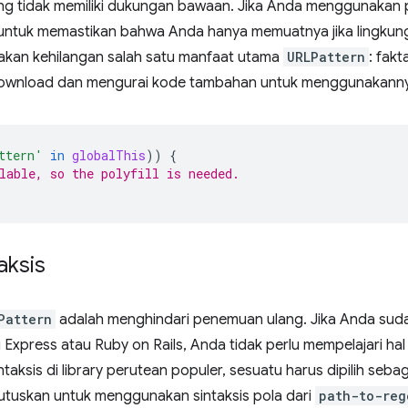
g tidak memiliki dukungan bawaan. Jika Anda menggunakan po
untuk memastikan bahwa Anda hanya memuatnya jika lingkungan
 akan kehilangan salah satu manfaat utama
URLPattern
: fak
download dan mengurai kode tambahan untuk menggunakann
ttern'
in
globalThis
))
{
lable, so the polyfill is needed.
aksis
Pattern
adalah menghindari penemuan ulang. Jika Anda suda
 Express atau Ruby on Rails, Anda tidak perlu mempelajari ha
taksis di library perutean populer, sesuatu harus dipilih sebag
uskan untuk menggunakan sintaksis pola dari
path-to-reg