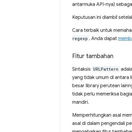
antarmuka API-nya) sebagai 
Keputusan ini diambil setel
Cara terbaik untuk memaha
regexp
. Anda dapat
memba
Fitur tambahan
Sintaksis
URLPattern
adala
yang tidak umum di antara 
besar library perutean lai
tidak perlu memeriksa bagi
mandiri.
Memperhitungkan asal memb
asal di dalam pengendali pe
mengabaikan fitur tambaha