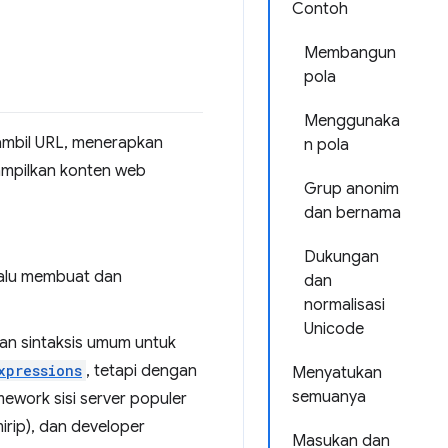
Contoh
Membangun
pola
Menggunaka
bil URL, menerapkan
n pola
nampilkan konten web
Grup anonim
dan bernama
Dukungan
 lalu membuat dan
dan
normalisasi
Unicode
an sintaksis umum untuk
xpressions
, tetapi dengan
Menyatukan
semuanya
work sisi server populer
irip), dan developer
Masukan dan