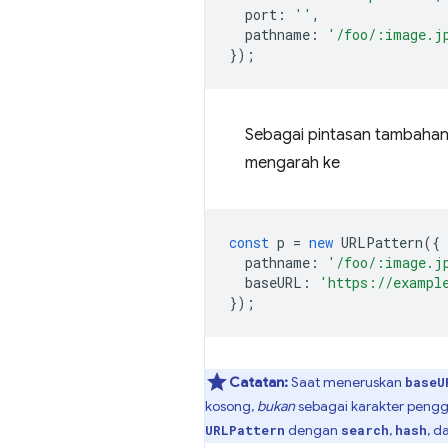
port
:
''
,
pathname
:
'/foo/:image.j
});
Sebagai pintasan tambahan,
mengarah ke
const
p
=
new
URLPattern
({
pathname
:
'/foo/:image.j
baseURL
:
'https://exampl
});
Catatan:
Saat meneruskan
baseU
kosong,
bukan
sebagai karakter peng
dengan
,
, d
URLPattern
search
hash