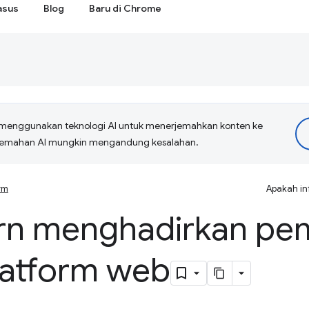
asus
Blog
Baru di Chrome
menggunakan teknologi AI untuk menerjemahkan konten ke
erjemahan AI mungkin mengandung kesalahan.
rm
Apakah in
rn menghadirkan pem
latform web