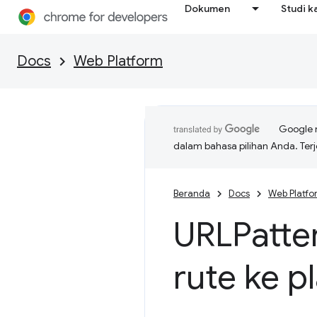
Dokumen
Studi k
Docs
Web Platform
Google 
dalam bahasa pilihan Anda. T
Beranda
Docs
Web Platfo
URLPatte
rute ke p