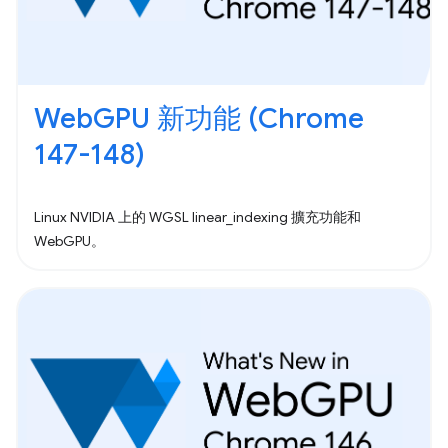
WebGPU 新功能 (Chrome
147-148)
Linux NVIDIA 上的 WGSL linear_indexing 擴充功能和
WebGPU。