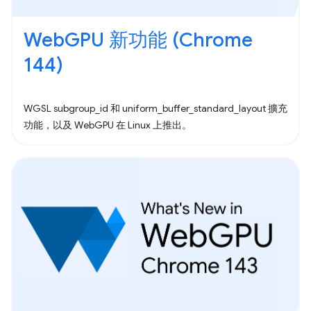
WebGPU 新功能 (Chrome
144)
WGSL subgroup_id 和 uniform_buffer_standard_layout 擴充
功能，以及 WebGPU 在 Linux 上推出。