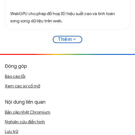
WebGPU cho phép đồ hoạ 3D hiệu suất cao và tính toán
song song dữ liệu trên web.
expand_more
Thêm
Đóng góp
Báo cáo lỗi
Xem các sự cố mở
Nội dung liên quan
Bản cập nhật Chromium
Nghiên cứu điển hình
Lưu trữ