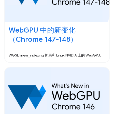
WebGPU 中的新变化
（Chrome 147-148）
WGSL linear_indexing 扩展和 Linux NVIDIA 上的 WebGPU。