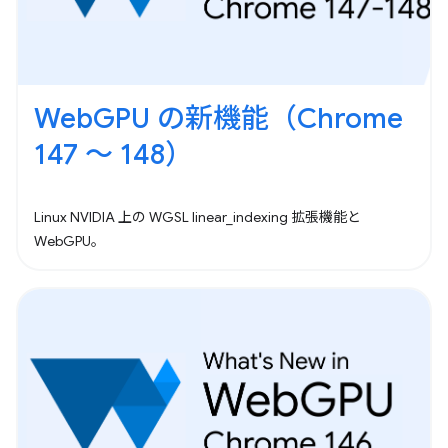
WebGPU の新機能（Chrome
147 ～ 148）
Linux NVIDIA 上の WGSL linear_indexing 拡張機能と
WebGPU。