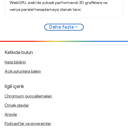
WebGPU, web'de yüksek performanslı 3D grafiklere ve
veriye paralel hesaplamaya olanak tanır.
expand_more
Daha fazla
Katkıda bulun
Hata bildirin
Açık sorunlara bakın
İlgili içerik
Chromium güncellemeleri
Örnek olaylar
Arşivle
Podcast'ler ve programlar