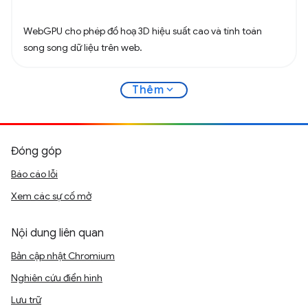
WebGPU cho phép đồ hoạ 3D hiệu suất cao và tính toán
song song dữ liệu trên web.
expand_more
Thêm
Đóng góp
Báo cáo lỗi
Xem các sự cố mở
Nội dung liên quan
Bản cập nhật Chromium
Nghiên cứu điển hình
Lưu trữ