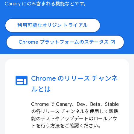
Canary にのみ含まれる機能などです。
利用可能なオリジン トライアル
Chrome プラットフォームのステータス
open_in_new
web
Chrome のリリース チャンネ
ルとは
Chrome で Canary、Dev、Beta、Stable
の各リリース チャンネルを使用して新機
能のテストやアップデートのロールアウ
トを行う方法をご確認ください。