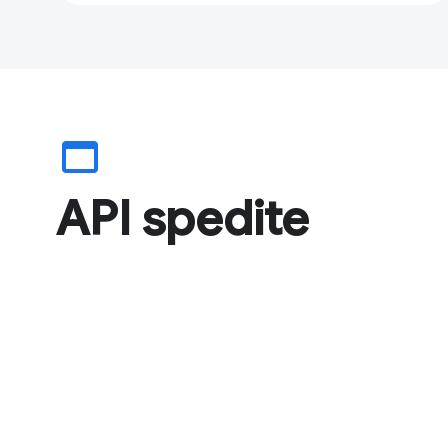
web_asset
API spedite