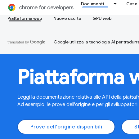
Documenti
Case 
Piattaforma web
Nuove uscite
GPU web
Google utilizza la tecnologia AI per tradurre
Piattaforma 
Leggi la documentazione relativa alle API della piatta
Ad esempio, le prove dell'origine e per gli sviluppatori 
Prove dell'origine disponibili
S