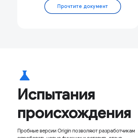
Прочтите документ
science
Испытания
происхождения
Пробные версии Origin позволяют разработчикам