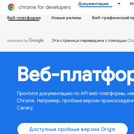
Документация
И
Веб-платформа
Новые релизы
Веб-графический п
Эта страница переведена с помощью
Clo
Веб-платфо
Прочтите документацию по API веб-платформы, не
Chrome. Например, пробные версии происхождения
Canary.
Доступные пробные версии Origin