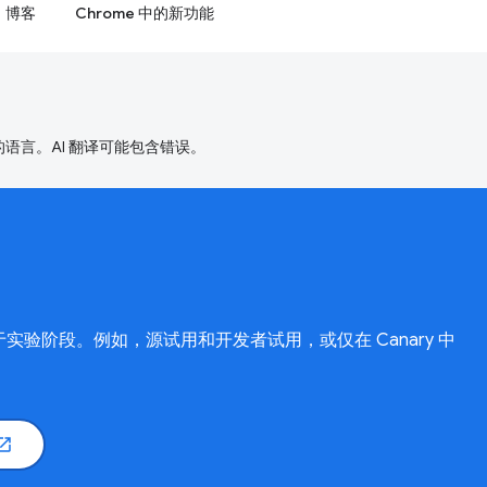
博客
Chrome 中的新功能
好的语言。AI 翻译可能包含错误。
 中处于实验阶段。例如，源试用和开发者试用，或仅在 Canary 中
n_in_new