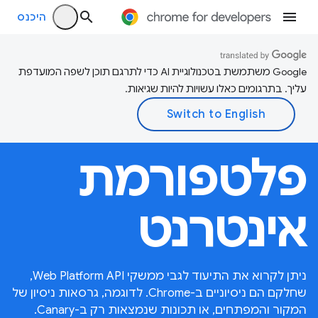
היכנס
‫Google משתמשת בטכנולוגיית AI כדי לתרגם תוכן לשפה המועדפת
עליך. בתרגומים כאלו עשויות להיות שגיאות.
פלטפורמת
אינטרנט
ניתן לקרוא את התיעוד לגבי ממשקי Web Platform API,
שחלקם הם ניסיוניים ב-Chrome. לדוגמה, גרסאות ניסיון של
המקור והמפתחים, או תכונות שנמצאות רק ב-Canary.