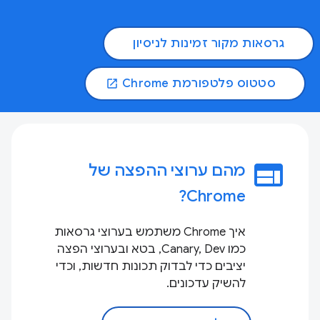
גרסאות מקור זמינות לניסיון
סטטוס פלטפורמת Chrome
open_in_new
web
מהם ערוצי ההפצה של
Chrome?
איך Chrome משתמש בערוצי גרסאות
כמו Canary, Dev, בטא ובערוצי הפצה
יציבים כדי לבדוק תכונות חדשות, וכדי
להשיק עדכונים.