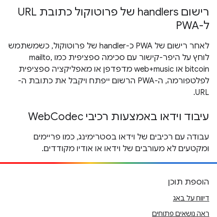
רישום handlers של פרוטוקול כתובת URL
ל-PWA
לאחר רישום של PWA כ-handler של פרוטוקול, כשמשתמש
לוחץ על היפר-קישור עם סכימה ספציפית כמו mailto,
bitcoin או web+music מדפדפן או מאפליקציה ספציפית
לפלטפורמה, ה-PWA הרשום ייפתח ויקבל את כתובת ה-
URL.
עיבוד וידאו באמצעות רכיבי WebCodec
עבודה עם רכיבים של וידאו בסטרימינג, כמו פריימים
ומקטעים לא מעורבים של וידאו או אודיו מקודדים.
הוספת תוכן
דיווח על באג
ראה נושאים פתוחים