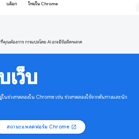
บล็อก
ใหม่ใน Chrome
ษาที่คุณต้องการ การแปลโดย AI อาจมีข้อผิดพลาด
เว็บ
อยู่ในช่วงทดลองใน Chrome เช่น ช่วงทดลองใช้จากต้นทางและนัก
สถานะแพลตฟอร์ม Chrome
open_in_new