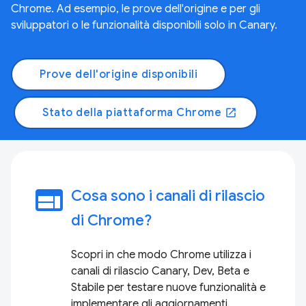
Chrome. Ad esempio, le prove dell'origine e per gli
sviluppatori o le funzionalità disponibili solo in Canary.
Prove dell'origine disponibili
Stato della piattaforma Chrome
open_in_new
web
Cosa sono i canali di rilascio
di Chrome?
Scopri in che modo Chrome utilizza i
canali di rilascio Canary, Dev, Beta e
Stabile per testare nuove funzionalità e
implementare gli aggiornamenti.