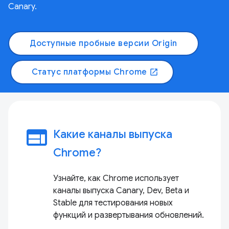
Canary.
Доступные пробные версии Origin
Статус платформы Chrome
open_in_new
web
Какие каналы выпуска
Chrome?
Узнайте, как Chrome использует
каналы выпуска Canary, Dev, Beta и
Stable для тестирования новых
функций и развертывания обновлений.