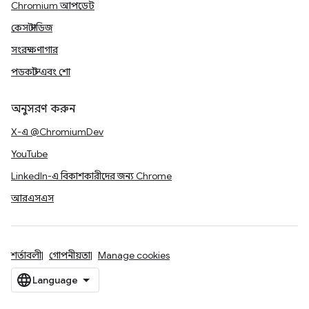
Chromium আপডেট
কেস স্টাডিজ
সংরক্ষণাগার
পডকাস্ট এবং শো
অনুসরণ করুন
X-এ @ChromiumDev
YouTube
LinkedIn-এ বিকাশকারীদের জন্য Chrome
আরএসএস
শর্তাবলী
গোপনীয়তা
Manage cookies