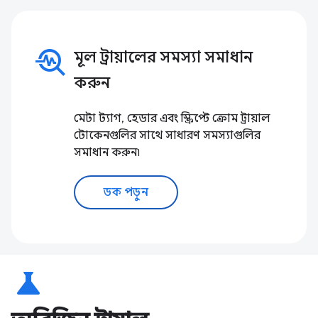
troubleshoot
মূল ট্রায়ালের সমস্যা সমাধান
করুন
মেটা ট্যাগ, হেডার এবং স্ক্রিপ্টে ক্রোম ট্রায়াল
টোকেনগুলির সাথে সাধারণ সমস্যাগুলির
সমাধান করুন৷
ডক পড়ুন
science