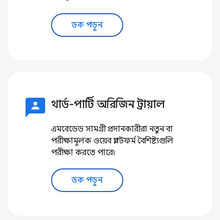
ডক পড়ুন
3p
থার্ড-পার্টি অরিজিন ট্রায়াল
এমবেডেড সামগ্রী প্রদানকারীরা নতুন বা
পরীক্ষামূলক ওয়েব প্ল্যাটফর্ম বৈশিষ্ট্যগুলি
পরীক্ষা করতে পারে৷
ডক পড়ুন