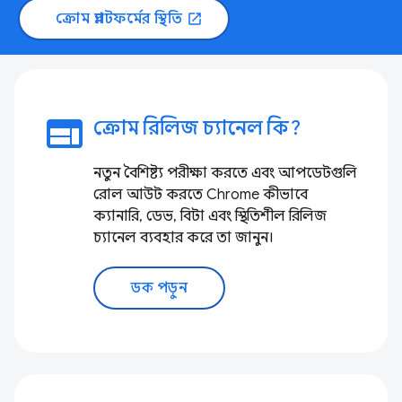
ক্রোম প্ল্যাটফর্মের স্থিতি
open_in_new
web
ক্রোম রিলিজ চ্যানেল কি?
নতুন বৈশিষ্ট্য পরীক্ষা করতে এবং আপডেটগুলি
রোল আউট করতে Chrome কীভাবে
ক্যানারি, ডেভ, বিটা এবং স্থিতিশীল রিলিজ
চ্যানেল ব্যবহার করে তা জানুন।
ডক পড়ুন