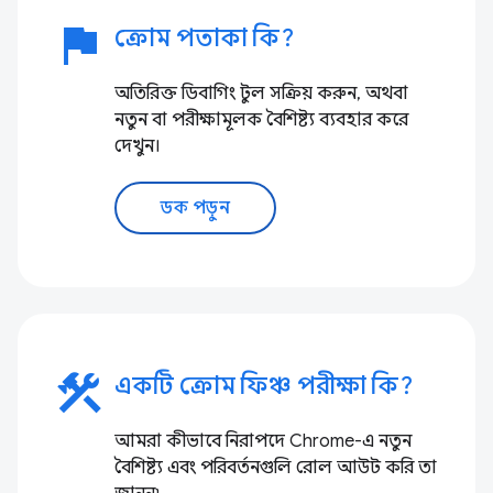
flag
ক্রোম পতাকা কি?
অতিরিক্ত ডিবাগিং টুল সক্রিয় করুন, অথবা
নতুন বা পরীক্ষামূলক বৈশিষ্ট্য ব্যবহার করে
দেখুন।
ডক পড়ুন
construction
একটি ক্রোম ফিঞ্চ পরীক্ষা কি?
আমরা কীভাবে নিরাপদে Chrome-এ নতুন
বৈশিষ্ট্য এবং পরিবর্তনগুলি রোল আউট করি তা