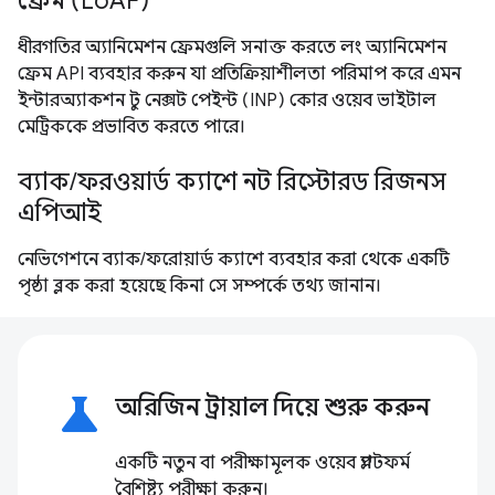
ফ্রেম (LoAF)
ধীরগতির অ্যানিমেশন ফ্রেমগুলি সনাক্ত করতে লং অ্যানিমেশন
ফ্রেম API ব্যবহার করুন যা প্রতিক্রিয়াশীলতা পরিমাপ করে এমন
ইন্টারঅ্যাকশন টু নেক্সট পেইন্ট (INP) কোর ওয়েব ভাইটাল
মেট্রিককে প্রভাবিত করতে পারে।
ব্যাক/ফরওয়ার্ড ক্যাশে নট রিস্টোরড রিজনস
এপিআই
নেভিগেশনে ব্যাক/ফরোয়ার্ড ক্যাশে ব্যবহার করা থেকে একটি
পৃষ্ঠা ব্লক করা হয়েছে কিনা সে সম্পর্কে তথ্য জানান।
science
অরিজিন ট্রায়াল দিয়ে শুরু করুন
একটি নতুন বা পরীক্ষামূলক ওয়েব প্ল্যাটফর্ম
বৈশিষ্ট্য পরীক্ষা করুন।