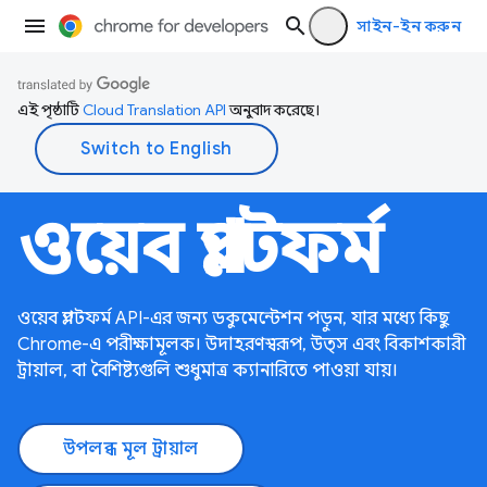
সাইন-ইন করুন
এই পৃষ্ঠাটি
Cloud Translation API
অনুবাদ করেছে।
ওয়েব প্ল্যাটফর্ম
ওয়েব প্ল্যাটফর্ম API-এর জন্য ডকুমেন্টেশন পড়ুন, যার মধ্যে কিছু
Chrome-এ পরীক্ষামূলক। উদাহরণস্বরূপ, উত্স এবং বিকাশকারী
ট্রায়াল, বা বৈশিষ্ট্যগুলি শুধুমাত্র ক্যানারিতে পাওয়া যায়।
উপলব্ধ মূল ট্রায়াল