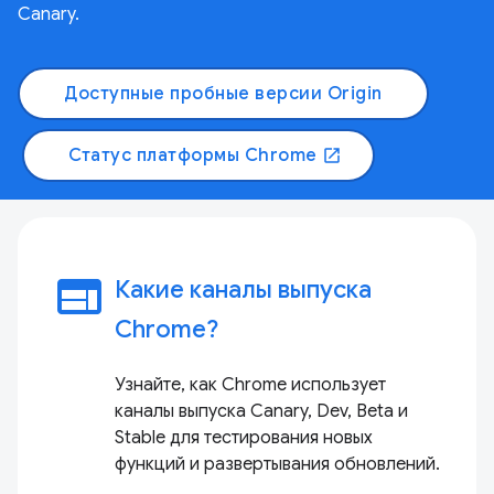
Canary.
Доступные пробные версии Origin
Статус платформы Chrome
open_in_new
web
Какие каналы выпуска
Chrome?
Узнайте, как Chrome использует
каналы выпуска Canary, Dev, Beta и
Stable для тестирования новых
функций и развертывания обновлений.