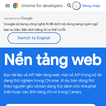
Đăng nhập
Google sử dụng công nghệ AI để dịch nội dung sang ngôn ngữ
bạn ưu tiên. Bản dịch bằng AI có thể có lỗi.
Nền tảng web
Đọc tài liệu về API Nền tảng web, một số API trong số đó
đang thử nghiệm trong Chrome. Ví dụ: bản dùng thử
theo nguyên gốc và bản dùng thử dành cho nhà phát
triển hoặc các tính năng chỉ có trong Canary.