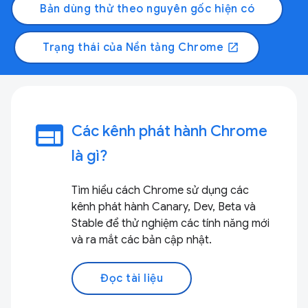
Bản dùng thử theo nguyên gốc hiện có
Trạng thái của Nền tảng Chrome
open_in_new
web
Các kênh phát hành Chrome
là gì?
Tìm hiểu cách Chrome sử dụng các
kênh phát hành Canary, Dev, Beta và
Stable để thử nghiệm các tính năng mới
và ra mắt các bản cập nhật.
Đọc tài liệu