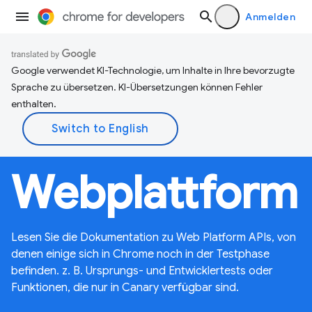
Anmelden
Google verwendet KI-Technologie, um Inhalte in Ihre bevorzugte
Sprache zu übersetzen. KI-Übersetzungen können Fehler
enthalten.
Webplattform
Lesen Sie die Dokumentation zu Web Platform APIs, von
denen einige sich in Chrome noch in der Testphase
befinden. z. B. Ursprungs- und Entwicklertests oder
Funktionen, die nur in Canary verfügbar sind.