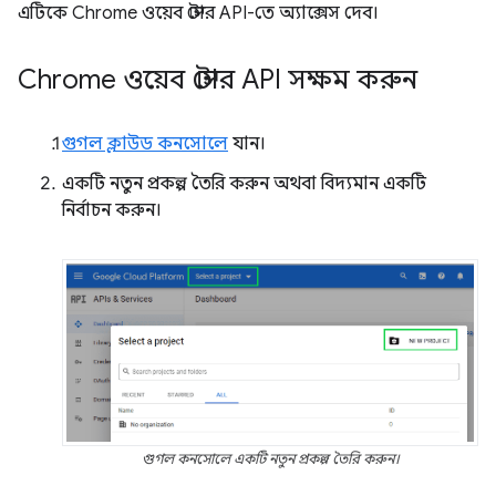
এটিকে Chrome ওয়েব স্টোর API-তে অ্যাক্সেস দেব।
Chrome ওয়েব স্টোর API সক্ষম করুন
গুগল ক্লাউড কনসোলে
যান।
একটি নতুন প্রকল্প তৈরি করুন অথবা বিদ্যমান একটি
নির্বাচন করুন।
গুগল কনসোলে একটি নতুন প্রকল্প তৈরি করুন।