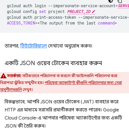
gcloud
auth
login
--impersonate-service-account
=
SERV
gcloud
config
set
project
PROJECT_ID
gcloud
auth
print-access-token
--impersonate-service
ACCESS_TOKEN
=
<The
output
from
the
last
command
তারপর,
টিউটোরিয়ালে
দেখানো অনুরোধ করুন।
একটি JSON ওয়েব টোকেন ব্যবহার করুন
সতর্কতা:
সঠিকভাবে পরিচালনা না করলে কী ফাইলগুলি পরিচালনা করা
নিরাপত্তা ঝুঁকির সম্মুখীন হয়।
পরিষেবা অ্যাকাউন্ট কীগুলি পরিচালনার জন্য সেরা
অনুশীলনগুলি
দেখুন।
বিকল্পভাবে, আপনি JSON ওয়েব টোকেন (JWT) ব্যবহার করে
HTTP এর মাধ্যমে সরাসরি প্রমাণীকরণ করতে পারেন। Google
Cloud Console-এ আপনার পরিষেবা অ্যাকাউন্টের জন্য একটি
JSON কী তৈরি করুন।