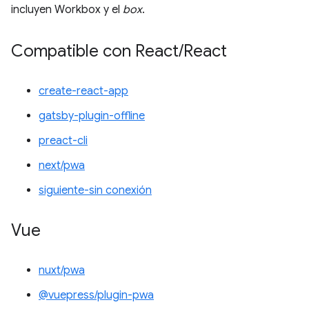
incluyen Workbox y el
box
.
Compatible con React
/
React
create-react-app
gatsby-plugin-offline
preact-cli
next/pwa
siguiente-sin conexión
Vue
nuxt/pwa
@vuepress/plugin-pwa