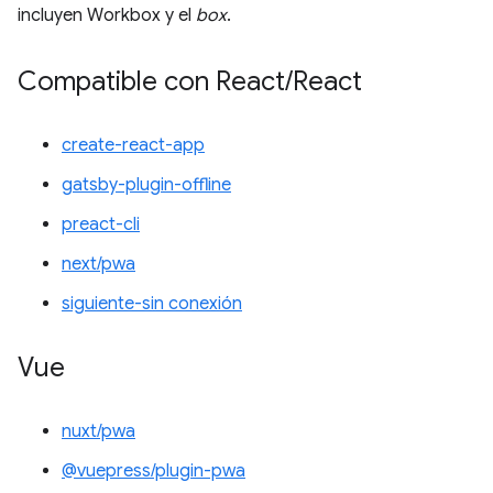
incluyen Workbox y el
box
.
Compatible con React
/
React
create-react-app
gatsby-plugin-offline
preact-cli
next/pwa
siguiente-sin conexión
Vue
nuxt/pwa
@vuepress/plugin-pwa