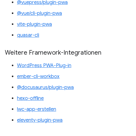
@vuepress/plugin-pwa
@vue/cli-plugin-pwa
vite-plugin-pwa
quasar-cli
Weitere Framework-Integrationen
WordPress PWA-Plug-in
ember-cli-workbox
@docusaurus/plugin-pwa
hexo-offline
lwc-app-erstellen
eleventy-plugin-pwa