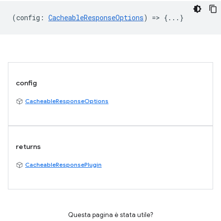
(
config
:
CacheableResponseOptions
) => {...}
config
CacheableResponseOptions
returns
CacheableResponsePlugin
Questa pagina è stata utile?