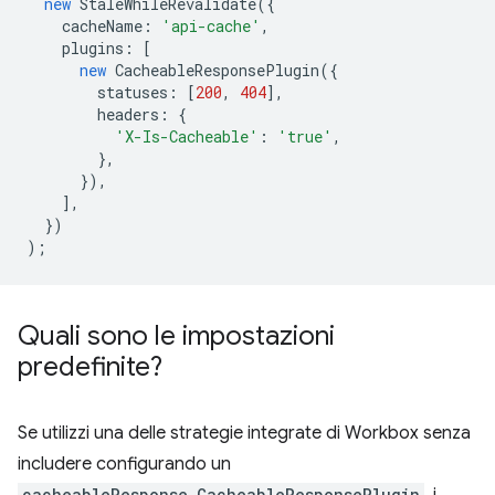
new
StaleWhileRevalidate
({
cacheName
:
'api-cache'
,
plugins
:
[
new
CacheableResponsePlugin
({
statuses
:
[
200
,
404
],
headers
:
{
'X-Is-Cacheable'
:
'true'
,
},
}),
],
})
);
Quali sono le impostazioni
predefinite?
Se utilizzi una delle strategie integrate di Workbox senza
includere configurando un
cacheableResponse.CacheableResponsePlugin