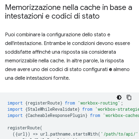
Memorizzazione nella cache in base a
intestazioni e codici di stato
Puoi combinare la configurazione dello stato e
dell'intestazione. Entrambe le condizioni devono essere
soddisfatte affinché una risposta sia considerata
memorizzabile nella cache. In altre parole, la risposta
deve avere uno dei codici di stato configurati
e
almeno
una delle intestazioni fornite.
import
{
registerRoute
}
from
'workbox-routing'
;
import
{
StaleWhileRevalidate
}
from
'workbox-strategi
import
{
CacheableResponsePlugin
}
from
'workbox-cache
registerRoute
(
({
url
})
=
>
url
.
pathname
.
startsWith
(
'/path/to/api/'