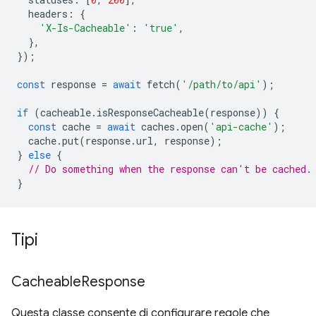
headers
:
{
'X-Is-Cacheable'
:
'true'
,
},
});
const
response
=
await
fetch
(
'/path/to/api'
);
if
(
cacheable
.
isResponseCacheable
(
response
))
{
const
cache
=
await
caches
.
open
(
'api-cache'
);
cache
.
put
(
response
.
url
,
response
);
}
else
{
// Do something when the response can't be cached.
}
Tipi
Cacheable
Response
Questa classe consente di configurare regole che