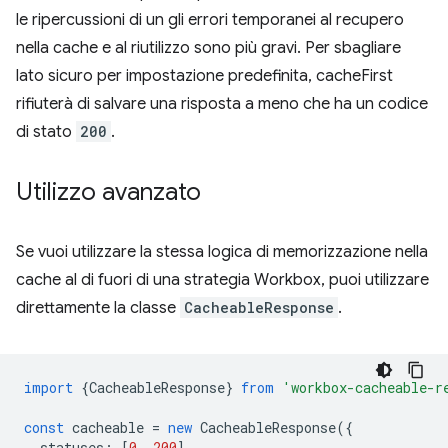
le ripercussioni di un gli errori temporanei al recupero
nella cache e al riutilizzo sono più gravi. Per sbagliare
lato sicuro per impostazione predefinita, cacheFirst
rifiuterà di salvare una risposta a meno che ha un codice
di stato
200
.
Utilizzo avanzato
Se vuoi utilizzare la stessa logica di memorizzazione nella
cache al di fuori di una strategia Workbox, puoi utilizzare
direttamente la classe
CacheableResponse
.
import
{
CacheableResponse
}
from
'workbox-cacheable-r
const
cacheable
=
new
CacheableResponse
({
statuses
:
[
0
,
200
],