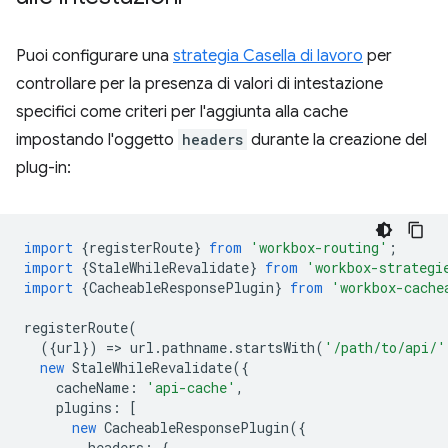
Puoi configurare una
strategia Casella di lavoro
per
controllare per la presenza di valori di intestazione
specifici come criteri per l'aggiunta alla cache
impostando l'oggetto
headers
durante la creazione del
plug-in:
import
{
registerRoute
}
from
'workbox-routing'
;
import
{
StaleWhileRevalidate
}
from
'workbox-strategi
import
{
CacheableResponsePlugin
}
from
'workbox-cache
registerRoute
(
({
url
})
=
>
url
.
pathname
.
startsWith
(
'/path/to/api/'
new
StaleWhileRevalidate
({
cacheName
:
'api-cache'
,
plugins
:
[
new
CacheableResponsePlugin
({
headers
:
{