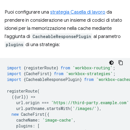
Puoi configurare una
strategia Casella di lavoro
da
prendere in considerazione un insieme di codici di stato
idonei per la memorizzazione nella cache mediante
l'aggiunta di
CacheableResponsePlugin
al parametro
plugins
di una strategia:
import
{
registerRoute
}
from
'workbox-routing'
;
import
{
CacheFirst
}
from
'workbox-strategies'
;
import
{
CacheableResponsePlugin
}
from
'workbox-cache
registerRoute
(
({
url
})
=
url
.
origin
===
'https://third-party.example.com'
url
.
pathname
.
startsWith
(
'/images/'
),
new
CacheFirst
({
cacheName
:
'image-cache'
,
plugins
:
[