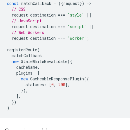
const
matchCallback
=
({
request
})
=
// CSS
request
.
destination
===
'style'
||
// JavaScript
request
.
destination
===
'script'
||
// Web Workers
request
.
destination
===
'worker'
;
registerRoute
(
matchCallback
,
new
StaleWhileRevalidate
({
cacheName
,
plugins
:
[
new
CacheableResponsePlugin
({
statuses
:
[
0
,
200
],
}),
],
})
);