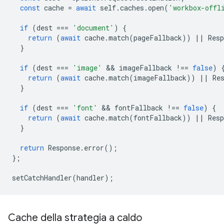
const
cache
=
await
self
.
caches
.
open
(
'workbox-offl
if
(
dest
===
'document'
)
{
return
(
await
cache
.
match
(
pageFallback
))
||
Resp
}
if
(
dest
===
'image'
 && 
imageFallback
!==
false
)
return
(
await
cache
.
match
(
imageFallback
))
||
Re
}
if
(
dest
===
'font'
 && 
fontFallback
!==
false
)
{
return
(
await
cache
.
match
(
fontFallback
))
||
Resp
}
return
Response
.
error
();
};
setCatchHandler
(
handler
);
Cache della strategia a caldo