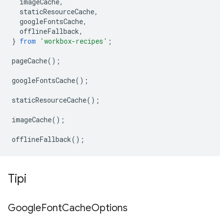
imageCache
,
staticResourceCache
,
googleFontsCache
,
offlineFallback
,
}
from
'workbox-recipes'
;
pageCache
();
googleFontsCache
();
staticResourceCache
();
imageCache
();
offlineFallback
();
Tipi
Google
Font
Cache
Options