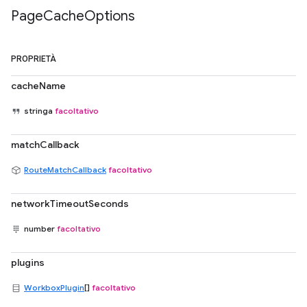
Page
Cache
Options
PROPRIETÀ
cacheName
stringa
facoltativo
matchCallback
RouteMatchCallback
facoltativo
networkTimeoutSeconds
number
facoltativo
plugins
WorkboxPlugin
[]
facoltativo