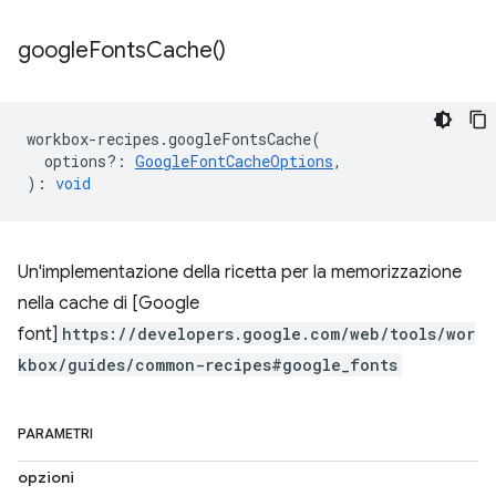
google
Fonts
Cache(
)
workbox
-
recipes
.
googleFontsCache
(
options?
:
GoogleFontCacheOptions
,
)
:
void
Un'implementazione della ricetta per la memorizzazione
nella cache di [Google
font]
https://developers.google.com/web/tools/wor
kbox/guides/common-recipes#google_fonts
PARAMETRI
opzioni