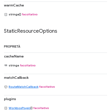
warmCache
stringa[]
facoltativo
Static
Resource
Options
PROPRIETÀ
cacheName
stringa
facoltativo
matchCallback
RouteMatchCallback
facoltativo
plugins
WorkboxPlugin
[]
facoltativo