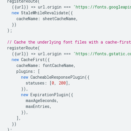
registerRoute
(
({
url
})
=
>
url
.
origin
===
'https://fonts.googleapi
new
StaleWhileRevalidate
({
cacheName
:
sheetCacheName
,
})
);
// Cache the underlying font files with a cache-first
registerRoute
(
({
url
})
=
>
url
.
origin
===
'https://fonts.gstatic.c
new
CacheFirst
({
cacheName
:
fontCacheName
,
plugins
:
[
new
CacheableResponsePlugin
({
statuses
:
[
0
,
200
],
}),
new
ExpirationPlugin
({
maxAgeSeconds
,
maxEntries
,
}),
],
})
);