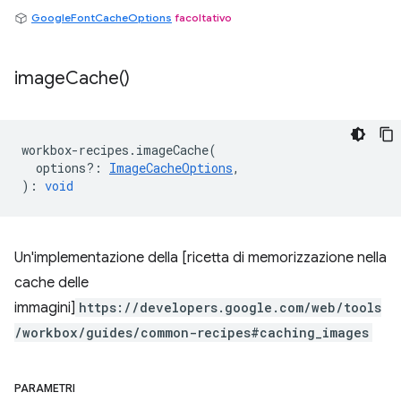
GoogleFontCacheOptions
facoltativo
image
Cache(
)
workbox
-
recipes
.
imageCache
(
options?
:
ImageCacheOptions
,
)
:
void
Un'implementazione della [ricetta di memorizzazione nella
cache delle
immagini]
https://developers.google.com/web/tools
/workbox/guides/common-recipes#caching_images
PARAMETRI