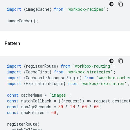
import
{
imageCache
}
from
'workbox-recipes'
;
imageCache
();
Pattern
import
{
registerRoute
}
from
'workbox-routing'
;
import
{
CacheFirst
}
from
'workbox-strategies'
;
import
{
CacheableResponsePlugin
}
from
'workbox-cache
import
{
ExpirationPlugin
}
from
'workbox-expiration'
;
const
cacheName
=
'images'
;
const
matchCallback
=
({
request
})
=
>
request
.
destina
const
maxAgeSeconds
=
30
*
24
*
60
*
60
;
const
maxEntries
=
60
;
registerRoute
(
matchCallback
,