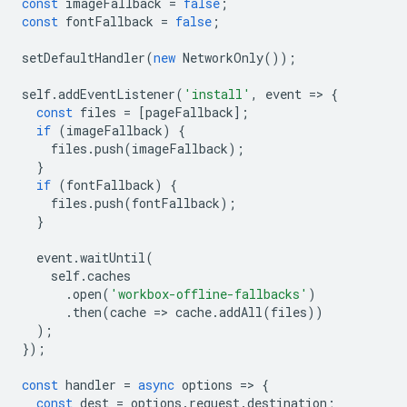
const
imageFallback
=
false
;
const
fontFallback
=
false
;
setDefaultHandler
(
new
NetworkOnly
());
self
.
addEventListener
(
'install'
,
event
=
>
{
const
files
=
[
pageFallback
];
if
(
imageFallback
)
{
files
.
push
(
imageFallback
);
}
if
(
fontFallback
)
{
files
.
push
(
fontFallback
);
}
event
.
waitUntil
(
self
.
caches
.
open
(
'workbox-offline-fallbacks'
)
.
then
(
cache
=
>
cache
.
addAll
(
files
))
);
});
const
handler
=
async
options
=
>
{
const
dest
=
options
.
request
.
destination
;