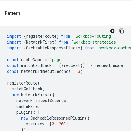
Pattern
import
{
registerRoute
}
from
'workbox-routing'
;
import
{
NetworkFirst
}
from
'workbox-strategies'
;
import
{
CacheableResponsePlugin
}
from
'workbox-cache
const
cacheName
=
'pages'
;
const
matchCallback
=
({
request
})
=
>
request
.
mode
==
const
networkTimeoutSeconds
=
3
;
registerRoute
(
matchCallback
,
new
NetworkFirst
({
networkTimeoutSeconds
,
cacheName
,
plugins
:
[
new
CacheableResponsePlugin
({
statuses
:
[
0
,
200
],
}),