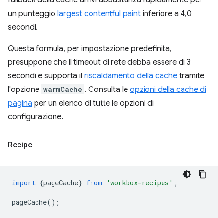
fallback della cache arrivi abbastanza rapidamente per
un punteggio
largest contentful paint
inferiore a 4,0
secondi.
Questa formula, per impostazione predefinita,
presuppone che il timeout di rete debba essere di 3
secondi e supporta il
riscaldamento della cache
tramite
l'opzione
warmCache
. Consulta le
opzioni della cache di
pagina
per un elenco di tutte le opzioni di
configurazione.
Recipe
import
{
pageCache
}
from
'workbox-recipes'
;
pageCache
();