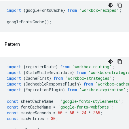
import
{
googleFontsCache
}
from
'workbox-recipes'
;
googleFontsCache
();
Pattern
import
{
registerRoute
}
from
'workbox-routing'
;
import
{
StaleWhileRevalidate
}
from
'workbox-strategi
import
{
CacheFirst
}
from
'workbox-strategies'
;
import
{
CacheableResponsePlugin
}
from
'workbox-cache
import
{
ExpirationPlugin
}
from
'workbox-expiration'
;
const
sheetCacheName
=
'google-fonts-stylesheets'
;
const
fontCacheName
=
'google-fonts-webfonts'
;
const
maxAgeSeconds
=
60
*
60
*
24
*
365
;
const
maxEntries
=
30
;