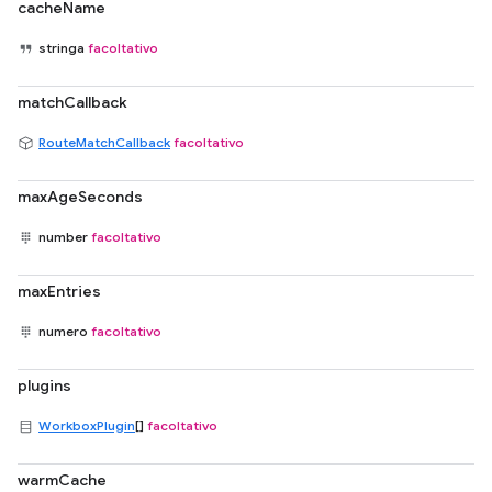
cacheName
stringa
facoltativo
matchCallback
RouteMatchCallback
facoltativo
maxAgeSeconds
number
facoltativo
maxEntries
numero
facoltativo
plugins
WorkboxPlugin
[]
facoltativo
warmCache