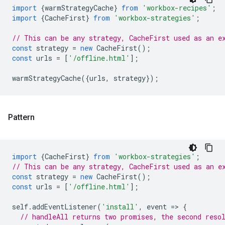
import
{
warmStrategyCache
}
from
'workbox-recipes'
;
import
{
CacheFirst
}
from
'workbox-strategies'
;
// This can be any strategy, CacheFirst used as an e
const
strategy
=
new
CacheFirst
();
const
urls
=
[
'/offline.html'
];
warmStrategyCache
({
urls
,
strategy
});
Pattern
import
{
CacheFirst
}
from
'workbox-strategies'
;
// This can be any strategy, CacheFirst used as an e
const
strategy
=
new
CacheFirst
();
const
urls
=
[
'/offline.html'
];
self
.
addEventListener
(
'install'
,
event
=
>
{
// handleAll returns two promises, the second reso