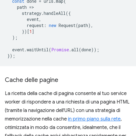
const
done
=
urls
.
map
(
path
=
strategy
.
handleAll
({
event
,
request
:
new
Request
(
path
),
})[
1
]
);
event
.
waitUntil
(
Promise
.
all
(
done
));
});
Cache delle pagine
La ricetta della cache di pagina consente al tuo service
worker di rispondere a una richiesta di una pagina HTML
(tramite la navigazione dell'URL) con una strategia di
memorizzazione nella cache
in primo piano sulla rete
,
ottimizzata in modo da consentire, idealmente, che il