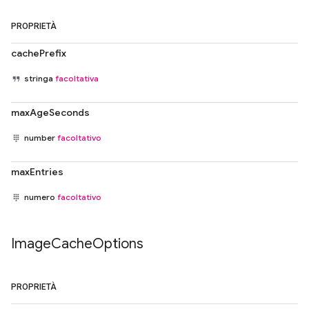
PROPRIETÀ
cachePrefix
stringa
facoltativa
maxAgeSeconds
number
facoltativo
maxEntries
numero
facoltativo
Image
Cache
Options
PROPRIETÀ