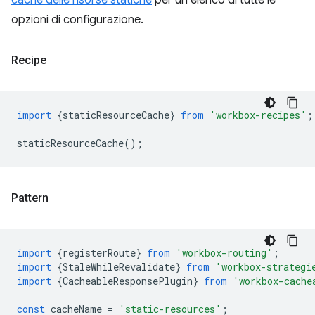
cache delle risorse statiche
per un elenco di tutte le
opzioni di configurazione.
Recipe
import
{
staticResourceCache
}
from
'workbox-recipes'
;
staticResourceCache
();
Pattern
import
{
registerRoute
}
from
'workbox-routing'
;
import
{
StaleWhileRevalidate
}
from
'workbox-strategi
import
{
CacheableResponsePlugin
}
from
'workbox-cache
const
cacheName
=
'static-resources'
;