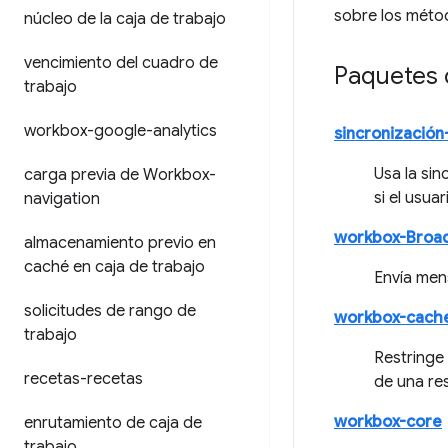
sobre los méto
núcleo de la caja de trabajo
vencimiento del cuadro de
Paquetes 
trabajo
workbox-google-analytics
sincronizació
Usa la sin
carga previa de Workbox-
si el usua
navigation
workbox-Broa
almacenamiento previo en
caché en caja de trabajo
Envía men
solicitudes de rango de
workbox-cach
trabajo
Restringe
recetas-recetas
de una re
workbox-core
enrutamiento de caja de
trabajo