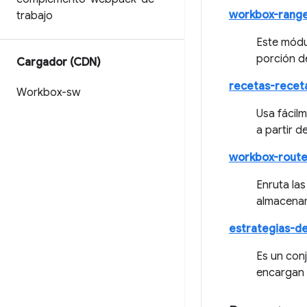
workbox-rang
trabajo
Este módu
porción d
Cargador (CDN)
recetas-recet
Workbox-sw
Usa fácil
a partir d
workbox-rout
Enruta las
almacenam
estrategias-d
Es un con
encargan 