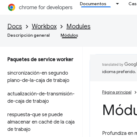
Documentos
Cas
Docs
Workbox
Modules
Descripción general
Módulos
Paquetes de service worker
idioma preferido.
sincronización-en segundo
plano-de-la-caja de trabajo
Página principal
actualización-de-transmisión-
de-caja de trabajo
Módu
respuesta-que se puede
almacenar en caché de la caja
de trabajo
Profundiza en m