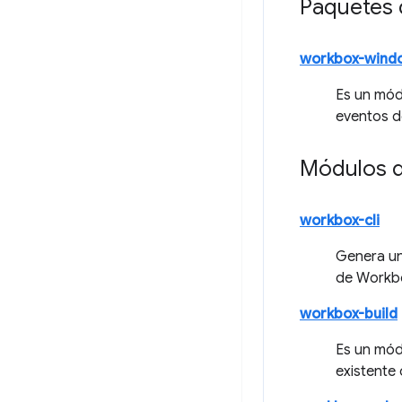
Paquetes 
workbox-wind
Es un mód
eventos de
Módulos 
workbox-cli
Genera un 
de Workbo
workbox-build
Es un mód
existente