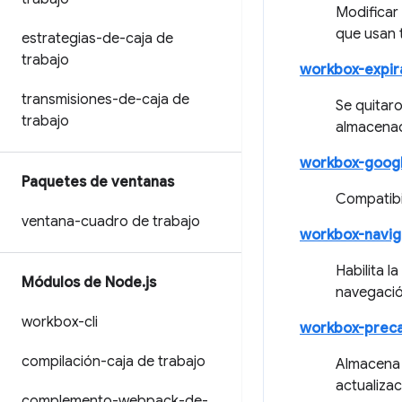
Modificar
que usan 
estrategias-de-caja de
trabajo
workbox-expir
transmisiones-de-caja de
Se quitar
trabajo
almacenad
workbox-googl
Paquetes de ventanas
Compatibil
ventana-cuadro de trabajo
workbox-navig
Habilita 
Módulos de Node
.
js
navegació
workbox-cli
workbox-prec
compilación-caja de trabajo
Almacena 
actualizac
complemento-webpack-de-