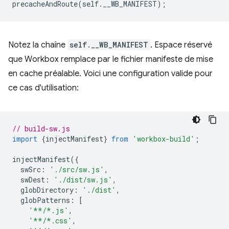
precacheAndRoute
(
self
.
__WB_MANIFEST
);
Notez la chaîne
self.__WB_MANIFEST
. Espace réservé
que Workbox remplace par le fichier manifeste de mise
en cache préalable. Voici une configuration valide pour
ce cas d'utilisation:
// build-sw.js
import
{
injectManifest
}
from
'workbox-build'
;
injectManifest
({
swSrc
:
'./src/sw.js'
,
swDest
:
'./dist/sw.js'
,
globDirectory
:
'./dist'
,
globPatterns
:
[
'**/*.js'
,
'**/*.css'
,