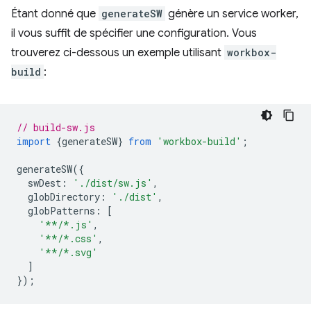
Étant donné que
generateSW
génère un service worker,
il vous suffit de spécifier une configuration. Vous
trouverez ci-dessous un exemple utilisant
workbox-
build
:
// build-sw.js
import
{
generateSW
}
from
'workbox-build'
;
generateSW
({
swDest
:
'./dist/sw.js'
,
globDirectory
:
'./dist'
,
globPatterns
:
[
'**/*.js'
,
'**/*.css'
,
'**/*.svg'
]
});