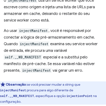
o
injectManifest
usa um service worker que você
escreve como origem e injeta uma lista de URLs para
armazenar em cache, deixando o restante do seu
service worker como está.
Ao usar
injectManifest
, você é responsável por
conectar a lógica de pré-armazenamento em cache.
Quando
injectManifest
examina seu service worker
de entrada, ele procura uma variável
self.__WB_MANIFEST
especial e a substitui pelo
manifesto de pré-cache. Se essa variável não estiver
presente,
injectManifest
vai gerar um erro.
Observação
:se você precisar mudar a string que
procura para algo diferente de
injectManifest
, especifique a opção
na
self.__WB_MANIFEST
injectionPoint
configuração.