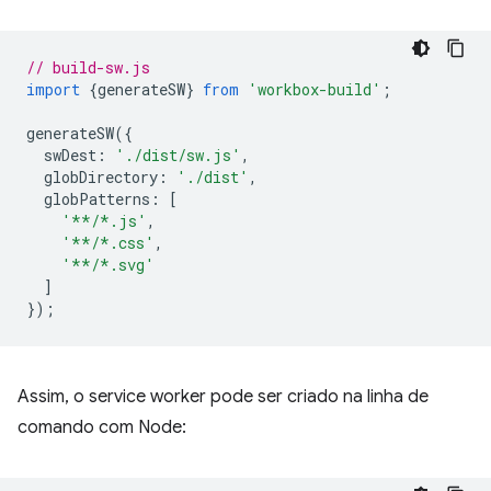
// build-sw.js
import
{
generateSW
}
from
'workbox-build'
;
generateSW
({
swDest
:
'./dist/sw.js'
,
globDirectory
:
'./dist'
,
globPatterns
:
[
'**/*.js'
,
'**/*.css'
,
'**/*.svg'
]
});
Assim, o service worker pode ser criado na linha de
comando com Node: