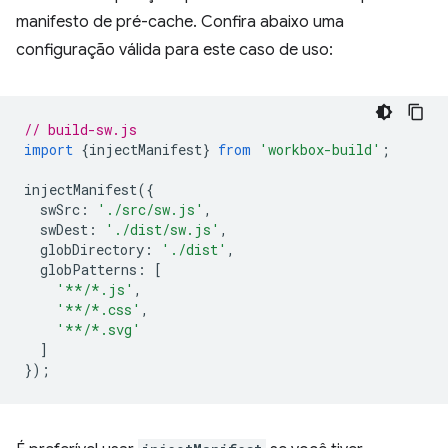
manifesto de pré-cache. Confira abaixo uma
configuração válida para este caso de uso:
// build-sw.js
import
{
injectManifest
}
from
'workbox-build'
;
injectManifest
({
swSrc
:
'./src/sw.js'
,
swDest
:
'./dist/sw.js'
,
globDirectory
:
'./dist'
,
globPatterns
:
[
'**/*.js'
,
'**/*.css'
,
'**/*.svg'
]
});