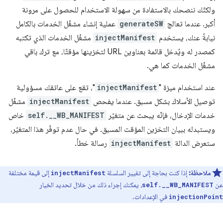
ولكنّك ننصحك بالاستفادة من سهولة الاستخدام للحصول على مرونة
أكبر. عندما تعالج
generateSW
عملية إنشاء مشغّل الخدمات بالكامل
نيابةً عنك، يستخدم
injectManifest
مشغّل الخدمات الذي تكتبه
كمصدر له ويُدخل قائمة بعناوين URL لتخزينها مؤقتًا، مع ترك باقي
مشغّل الخدمات كما هي.
عند استخدام ميزة "
injectManifest
"، تقع على عاتقك مسؤولية
توصيل الأسلاك بشكل مسبق. عندما يفحص
injectManifest
مشغّل
خدمات الإدخال، فإنّه يبحث عن متغيّر
self.__WB_MANIFEST
خاص
ويستبدله ببيان التخزين المؤقت المسبق. في حال عدم توفّر هذا المتغيّر،
ستعرض الدالة
injectManifest
رسالة خطأ.
ملاحظة:
إذا كنت بحاجة إلى تغيير السلسلة
إلى قيمة مختلفة
injectManifest
عن
، يمكنك إجراء ذلك من خلال تحديد الخيار
self.__WB_MANIFEST
في الإعدادات.
injectionPoint