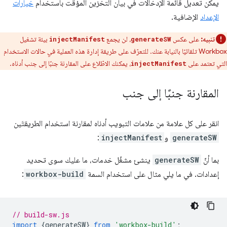
يمكن تعديل قائمة الإدخالات في بيان التخزين المؤقت باستخدام
خيارات
الإعداد
الإضافية.
تنبيه:
على عكس
، لن يجمع
بيئة تشغيل
injectManifest
generateSW
Workbox تلقائيًا بالنيابة عنك. للتعرّف على طريقة إدارة هذه العملية في حالات الاستخدام
التي تعتمد على
، يمكنك الاطّلاع على المقارنة جنبًا إلى جنب أدناه.
injectManifest
المقارنة جنبًا إلى جنب
انقر على كل علامة من علامات التبويب أدناه لمقارنة استخدام الطريقتَين
generateSW
و
injectManifest
:
بما أنّ
generateSW
ينشئ مشغّل خدمات، ما عليك سوى تحديد
إعدادات. في ما يلي مثال على استخدام السمة
workbox-build
:
// build-sw.js
import
{
generateSW
}
from
'workbox-build'
;