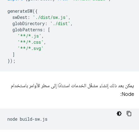
generateSW
({
swDest
:
'./dist/sw.js'
,
globDirectory
:
'./dist'
,
globPatterns
:
[
'**/*.js'
,
'**/*.css'
,
'**/*.svg'
]
});
يمكن بعد ذلك إنشاء مشغّل الخدمات استنادًا إلى سطر الأوامر باستخدام
Node:
node