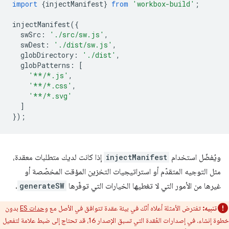
import
{
injectManifest
}
from
'workbox-build'
;
injectManifest
({
swSrc
:
'./src/sw.js'
,
swDest
:
'./dist/sw.js'
,
globDirectory
:
'./dist'
,
globPatterns
:
[
'**/*.js'
,
'**/*.css'
,
'**/*.svg'
]
});
ويُفضّل استخدام
injectManifest
إذا كانت لديك متطلبات معقدة،
مثل التوجيه المتقدّم أو استراتيجيات التخزين المؤقت المخصّصة أو
غيرها من الأمور التي لا تغطيها الخيارات التي توفّرها
generateSW
.
تنبيه:
تفترض الأمثلة أعلاه أنّك في بيئة عقدة تتوافق في الأصل مع
وحدات ES
بدون
خطوة إنشاء. في إصدارات العُقدة التي تسبق الإصدار 16، قد تحتاج إلى ضبط علامة لتفعيل