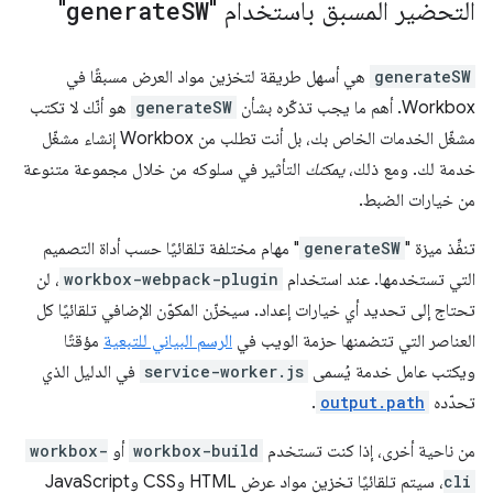
التحضير المسبق باستخدام "
SW
generate
"
generateSW
هي أسهل طريقة لتخزين مواد العرض مسبقًا في
Workbox. أهم ما يجب تذكّره بشأن
generateSW
هو أنّك لا تكتب
مشغّل الخدمات الخاص بك، بل أنت تطلب من Workbox إنشاء مشغّل
خدمة لك. ومع ذلك،
يمكنك
التأثير في سلوكه من خلال مجموعة متنوعة
من خيارات الضبط.
تنفِّذ ميزة "
generateSW
" مهام مختلفة تلقائيًا حسب أداة التصميم
التي تستخدمها. عند استخدام
workbox-webpack-plugin
، لن
تحتاج إلى تحديد أي خيارات إعداد. سيخزّن المكوّن الإضافي تلقائيًا كل
العناصر التي تتضمنها حزمة الويب في
الرسم البياني للتبعية
مؤقتًا
ويكتب عامل خدمة يُسمى
service-worker.js
في الدليل الذي
تحدّده
output.path
.
من ناحية أخرى، إذا كنت تستخدم
workbox-build
أو
workbox-
cli
، سيتم تلقائيًا تخزين مواد عرض HTML وCSS وJavaScript