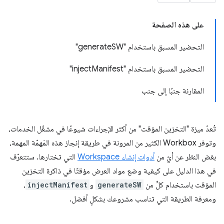
على هذه الصفحة
التحضير المسبق باستخدام "generateSW"
التحضير المسبق باستخدام "injectManifest"
المقارنة جنبًا إلى جنب
تُعدّ ميزة "التخزين المؤقت" من أكثر الإجراءات شيوعًا في مشغّل الخدمات،
وتوفر Workbox الكثير من المرونة في طريقة إنجاز هذه المَهمّة المهمة،
بغض النظر عن أيّ من
أدوات إنشاء Workspace
التي تختارها. ستتعرّف
في هذا الدليل على كيفية وضع مواد العرض مؤقتًا في ذاكرة التخزين
المؤقت باستخدام كلٍّ من
generateSW
و
injectManifest
،
ومعرفة الطريقة التي تناسب مشروعك بشكلٍ أفضل.