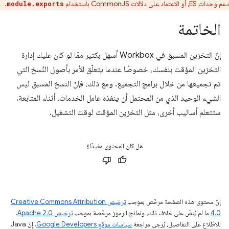
دعم وحدات ES، أو الاعتماد على دلالات CommonJS باستخدام
.
module.exports
الخاتمة
إنّ التخزين المسبق في Workbox أسهل بكثير ممّا لو كان عليك إدارة
التخزين المؤقت بنفسك، خصوصًا عندما يتعلّق الأمر بأصول النُسخ التي
تم تجميعها من خلال برامج التجميع. ومع ذلك، فإنّ النسخ المسبق ليس
الشيء الوحيد الذي من المحتمل أن ينفذه عامل الخدمات. أثناء المتابعة،
ستتعلم أساليب أخرى، مثل التخزين المؤقت لوقت التشغيل.
هل كان المحتوى مفيدًا؟
إنّ محتوى هذه الصفحة مرخّص بموجب
ترخيص Creative Commons Attribution
4.0‏
ما لم يُنصّ على خلاف ذلك، ونماذج الرموز مرخّصة بموجب
ترخيص Apache 2.0‏
.
للاطّلاع على التفاصيل، يُرجى مراجعة
سياسات موقع Google Developers‏
. إنّ Java