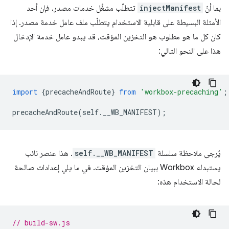
بما أنّ
injectManifest
تتطلّب مشغِّل خدمات مصدر، فإن أحد
الأمثلة البسيطة على قابلية الاستخدام يتطلّب ملف عامل خدمة مصدر. إذا
كان كل ما هو مطلوب هو التخزين المؤقت، قد يبدو عامل خدمة الإدخال
هذا على النحو التالي:
import
{
precacheAndRoute
}
from
'workbox-precaching'
;
precacheAndRoute
(
self
.
__WB_MANIFEST
);
يُرجى ملاحظة سلسلة
self.__WB_MANIFEST
. هذا عنصر نائب
يستبدله Workbox ببيان التخزين المؤقت. في ما يلي إعدادات صالحة
لحالة الاستخدام هذه:
// build-sw.js