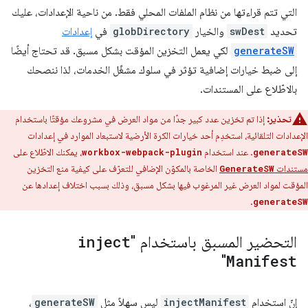
التي تتم قراءتها من نظام الملفات المحلي فقط. من ناحية الإعدادات، عليك
تحديد
swDest
والخيار
globDirectory
في
إعدادات
generateSW
لكي يعمل التخزين المؤقت بشكل مسبق. قد تحتاج أيضًا
إلى ضبط خيارات إضافية تؤثر في سلوك مشغّل الخدمات، لذا ننصحك
بالاطّلاع على المستندات.
تحذير:
إذا تم تخزين عدد كبير جدًا من مواد العرض في مشروعك مؤقتًا باستخدام
الإعدادات التلقائية، استخدِم أحد خيارات الكرة الأرضية لاستبعاد الموارد في إعدادات
. عند استخدام
، يمكنك الاطّلاع على
workbox-webpack-plugin
generateSW
مستندات
الخاصة بالمكوّن الإضافي للتعرّف على كيفية منع التخزين
GenerateSW
المؤقت لمواد العرض غير المرغوب فيها بشكل مسبق، وذلك بسبب اختلاف إعدادها عن
.
generateSW
التحضير المسبق باستخدام "
inject
"
Manifest
إنّ استخدام
injectManifest
ليس سهلاً مثل
generateSW
،