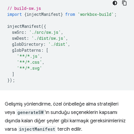
// build-sw.js
import
{
injectManifest
}
from
'workbox-build'
;
injectManifest
({
swSrc
:
'./src/sw.js'
,
swDest
:
'./dist/sw.js'
,
globDirectory
:
'./dist'
,
globPatterns
:
[
'**/*.js'
,
'**/*.css'
,
'**/*.svg'
]
});
Gelişmiş yönlendirme, özel önbelleğe alma stratejileri
veya
generateSW
'ın sunduğu seçeneklerin kapsamı
dışında kalan diğer şeyler gibi karmaşık gereksinimleriniz
varsa
injectManifest
tercih edilir.