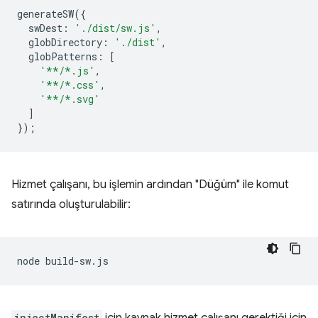
generateSW
({
swDest
:
'./dist/sw.js'
,
globDirectory
:
'./dist'
,
globPatterns
:
[
'**/*.js'
,
'**/*.css'
,
'**/*.svg'
]
});
Hizmet çalışanı, bu işlemin ardından "Düğüm" ile komut
satırında oluşturulabilir:
node
injectManifest