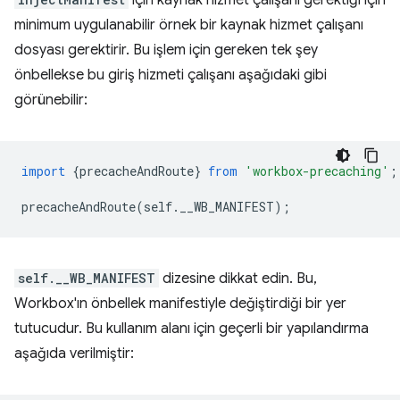
için kaynak hizmet çalışanı gerektiği için
minimum uygulanabilir örnek bir kaynak hizmet çalışanı
dosyası gerektirir. Bu işlem için gereken tek şey
önbellekse bu giriş hizmeti çalışanı aşağıdaki gibi
görünebilir:
import
{
precacheAndRoute
}
from
'workbox-precaching'
;
precacheAndRoute
(
self
.
__WB_MANIFEST
);
self.__WB_MANIFEST
dizesine dikkat edin. Bu,
Workbox'ın önbellek manifestiyle değiştirdiği bir yer
tutucudur. Bu kullanım alanı için geçerli bir yapılandırma
aşağıda verilmiştir: