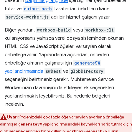
paketinin
bağımlılık grafiğinde
içerdiği her şeyi önbellekte
tutar ve
output.path
tarafından belirtilen dizine
service-worker.js
adlı bir hizmet çalışanı yazar
Diğer yandan,
workbox-build
veya
workbox-cli
kullanıyorsanız yalnızca yerel dosya sisteminden okunan
HTML, CSS ve JavaScript öğeleri varsayılan olarak
önbelleğe alınır. Yapılandırma açısından, önceden
önbelleğe almanın çalışması için
generateSW
yapılandırmasında
swDest
ve
globDirectory
seçeneğini belirtmeniz gerekir. Muhtemelen Service
Worker'ınızın davranışını da etkileyen ek seçenekleri
yapılandırmak isteyebilirsiniz. Bu nedenle belgeleri
inceleyin.
Uyarı:
Projenizdeki çok fazla öğe varsayılan ayarlarla önbelleğe
alınmışsa
yapılandırmasındaki kaynakları hariç tutmak için
generateSW
glob seçeneklerinden birini kullanın.
workbox-webpack-plugin