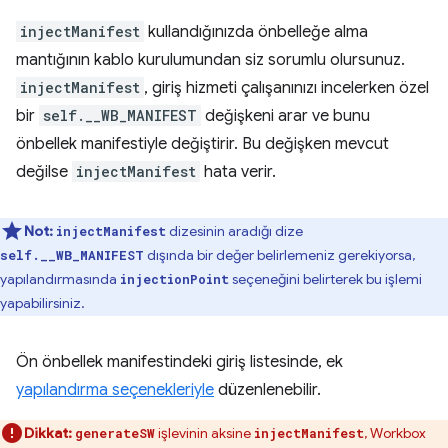
injectManifest
kullandığınızda önbelleğe alma
mantığının kablo kurulumundan siz sorumlu olursunuz.
injectManifest
, giriş hizmeti çalışanınızı incelerken özel
bir
self.__WB_MANIFEST
değişkeni arar ve bunu
önbellek manifestiyle değiştirir. Bu değişken mevcut
değilse
injectManifest
hata verir.
Not:
dizesinin aradığı dize
injectManifest
dışında bir değer belirlemeniz gerekiyorsa,
self.__WB_MANIFEST
yapılandırmasında
seçeneğini belirterek bu işlemi
injectionPoint
yapabilirsiniz.
Ön önbellek manifestindeki giriş listesinde, ek
yapılandırma seçenekleriyle
düzenlenebilir.
Dikkat:
işlevinin aksine
, Workbox
generateSW
injectManifest