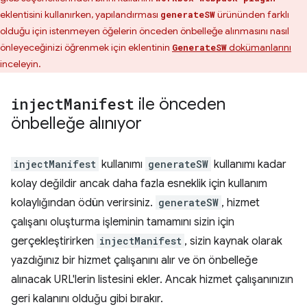
eklentisini kullanırken, yapılandırması
ürününden farklı
generateSW
olduğu için istenmeyen öğelerin önceden önbelleğe alınmasını nasıl
önleyeceğinizi öğrenmek için eklentinin
dokümanlarını
GenerateSW
inceleyin.
inject
Manifest
ile önceden
önbelleğe alınıyor
injectManifest
kullanımı
generateSW
kullanımı kadar
kolay değildir ancak daha fazla esneklik için kullanım
kolaylığından ödün verirsiniz.
generateSW
, hizmet
çalışanı oluşturma işleminin tamamını sizin için
gerçekleştirirken
injectManifest
, sizin kaynak olarak
yazdığınız bir hizmet çalışanını alır ve ön önbelleğe
alınacak URL'lerin listesini ekler. Ancak hizmet çalışanınızın
geri kalanını olduğu gibi bırakır.