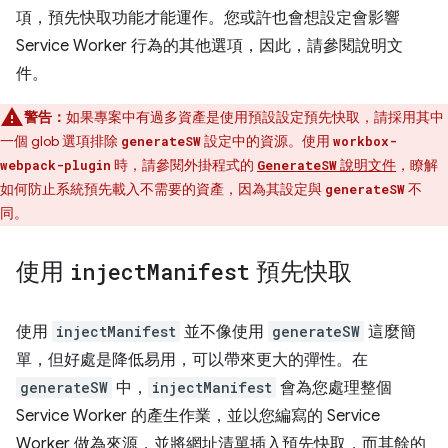
項，預先快取功能才能運作。您或許也會想設定會影響
Service Worker 行為的其他選項，因此，請參閱說明文
件。
警告：
如果專案中有過多資產是使用預設設定預先快取，請採用其中
一個 glob 選項排除
設定中的資源。使用
generateSW
workbox-
時，請參閱外掛程式的
說明文件
，瞭解
webpack-plugin
GenerateSW
如何防止系統預先載入不需要的資產，因為其設定與
不
generateSW
同。
使用
inject
Manifest
預先快取
使用
injectManifest
並不像使用
generateSW
這麼簡
單，但好處是降低易用，可以帶來更大的彈性。在
generateSW
中，
injectManifest
會為您處理整個
Service Worker 的產生作業，並以您編寫的 Service
Worker 做為來源，並將網址清單插入預先快取，而其餘的