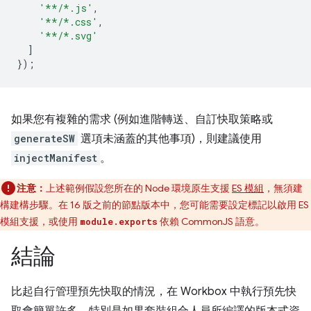
'**/*.js'
,
'**/*.css'
,
'**/*.svg'
]
});
如果您有複雜的需求 (例如進階轉送、自訂快取策略或
generateSW
選項未涵蓋的其他事項)，則建議使用
injectManifest
。
注意：
上述範例假設您所在的 Node 環境原生支援
ES 模組
，無須建
構建構步驟。在 16 版之前的節點版本中，您可能需要設定標記以啟用 ES
模組支援，或使用
依賴 CommonJS 語意。
module.exports
結論
比起自行管理預先快取的情況，在 Workbox 中執行預先快