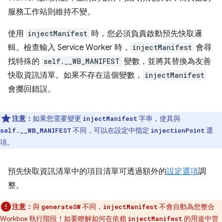
服務工作站則維持不變。
使用
injectManifest
時，您必須負責啟動預先快取邏
輯。檢查輸入 Service Worker 時，
injectManifest
會尋
找特殊的
self.__WB_MANIFEST
變數，並將其替換為友善
快取資訊清單。如果不存在這個變數，
injectManifest
會擲回錯誤。
注意：
如果您需要變更
字串，使其與
injectManifest
不同，可以在設定中指定
選
self.__WB_MANIFEST
injectionPoint
項。
預先快取資訊清單中的項目清單可透過額外的
設定選項
調
整。
注意：
與
不同，
不會自動為您整合
generateSW
injectManifest
Workbox 執行階段！如要瞭解如何在依賴
的用途中管
injectManifest