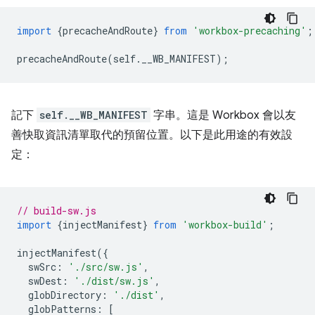
import
{
precacheAndRoute
}
from
'workbox-precaching'
;
precacheAndRoute
(
self
.
__WB_MANIFEST
);
記下
self.__WB_MANIFEST
字串。這是 Workbox 會以友
善快取資訊清單取代的預留位置。以下是此用途的有效設
定：
// build-sw.js
import
{
injectManifest
}
from
'workbox-build'
;
injectManifest
({
swSrc
:
'./src/sw.js'
,
swDest
:
'./dist/sw.js'
,
globDirectory
:
'./dist'
,
globPatterns
:
[