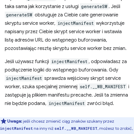
taka sama jak korzystanie z usługi
generateSW
. Jeśli
generateSW
obsługuje za Ciebie całe generowanie
skryptu service worker,
injectManifest
wykorzystuje
napisany przez Ciebie skrypt service worker i wstawia
listę adresów URL do wstępnego buforowania,
pozostawiając resztę skryptu service worker bez zmian.
Jeśli używasz funkcji
injectManifest
, odpowiadasz za
podłączenie logiki do wstępnego buforowania. Gdy
injectManifest
sprawdza wejściowy skrypt service
worker, szuka specjalnej zmiennej
self.__WB_MANIFEST
i
zastępuje ją plikiem manifestu precache. Jeśli ta zmienna
nie będzie podana,
injectManifest
zwróci błąd.
Uwaga:
jeśli chcesz zmienić ciąg znaków szukany przez
na inny niż
, możesz to zrobić,
injectManifest
self.__WB_MANIFEST