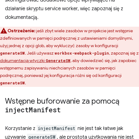
skonfigurować dodatkowe opcje wpływające na
działanie skryptu service worker, więc zapoznaj się z
dokumentacją.
Ostrzeżenie:
jeśli zbyt wiele zasobów w projekcie jest wstępnie
zdefiniowanych w pamięci podręcznej z ustawieniami domyślnymi,
użyj jednej z opcji glob, aby wykluczyć zasoby w konfiguracji
. Jeśli używasz
, zapoznaj się z
generateSW
workbox-webpack-plugin
dokumentacją wtyczki
, aby dowiedzieć się, jak zapobiec
GenerateSW
wstępnemu zapisywaniu niechcianych zasobów w pamięci
podręcznej, ponieważ jej konfiguracja różni się od konfiguracji
.
generateSW
Wstępne buforowanie za pomocą
inject
Manifest
Korzystanie z
injectManifest
nie jest tak łatwe jak
używanie
generateSW
, ale prostota użytkowania nie jest