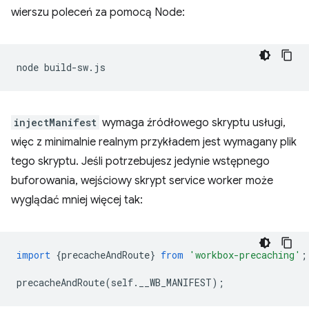
wierszu poleceń za pomocą Node:
node
injectManifest
wymaga źródłowego skryptu usługi,
więc z minimalnie realnym przykładem jest wymagany plik
tego skryptu. Jeśli potrzebujesz jedynie wstępnego
buforowania, wejściowy skrypt service worker może
wyglądać mniej więcej tak:
import
{
precacheAndRoute
}
from
'workbox-precaching'
;
precacheAndRoute
(
self
.
__WB_MANIFEST
);