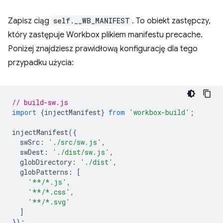
Zapisz ciąg
self.__WB_MANIFEST
. To obiekt zastępczy,
który zastępuje Workbox plikiem manifestu precache.
Poniżej znajdziesz prawidłową konfigurację dla tego
przypadku użycia:
// build-sw.js
import
{
injectManifest
}
from
'workbox-build'
;
injectManifest
({
swSrc
:
'./src/sw.js'
,
swDest
:
'./dist/sw.js'
,
globDirectory
:
'./dist'
,
globPatterns
:
[
'**/*.js'
,
'**/*.css'
,
'**/*.svg'
]
});