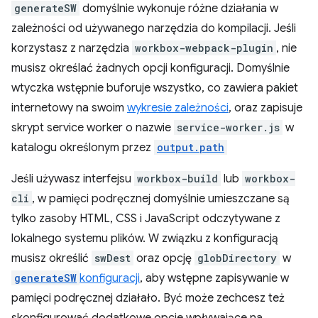
generateSW
domyślnie wykonuje różne działania w
zależności od używanego narzędzia do kompilacji. Jeśli
korzystasz z narzędzia
workbox-webpack-plugin
, nie
musisz określać żadnych opcji konfiguracji. Domyślnie
wtyczka wstępnie buforuje wszystko, co zawiera pakiet
internetowy na swoim
wykresie zależności
, oraz zapisuje
skrypt service worker o nazwie
service-worker.js
w
katalogu określonym przez
output.path
Jeśli używasz interfejsu
workbox-build
lub
workbox-
cli
, w pamięci podręcznej domyślnie umieszczane są
tylko zasoby HTML, CSS i JavaScript odczytywane z
lokalnego systemu plików. W związku z konfiguracją
musisz określić
swDest
oraz opcję
globDirectory
w
generateSW
konfiguracji
, aby wstępne zapisywanie w
pamięci podręcznej działało. Być może zechcesz też