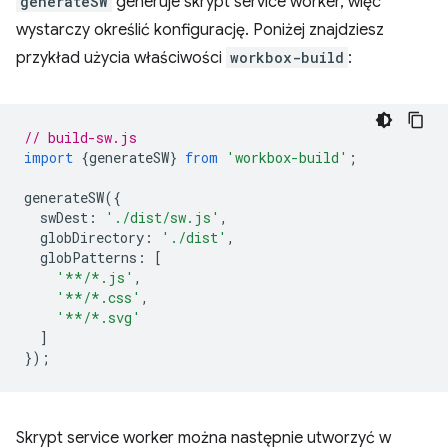
generateSW
generuje skrypt service worker, więc
wystarczy określić konfigurację. Poniżej znajdziesz
przykład użycia właściwości
workbox-build
:
// build-sw.js
import
{
generateSW
}
from
'workbox-build'
;
generateSW
({
swDest
:
'./dist/sw.js'
,
globDirectory
:
'./dist'
,
globPatterns
:
[
'**/*.js'
,
'**/*.css'
,
'**/*.svg'
]
});
Skrypt service worker można następnie utworzyć w