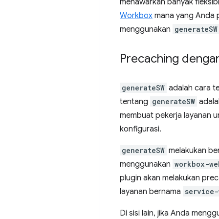
menawarkan banyak fleksibil
Workbox
mana yang Anda pi
menggunakan
generateSW
Precaching denga
generateSW
adalah cara t
tentang
generateSW
adala
membuat pekerja layanan 
konfigurasi.
generateSW
melakukan ber
menggunakan
workbox-we
plugin akan melakukan pre
layanan bernama
service-
Di sisi lain, jika Anda men