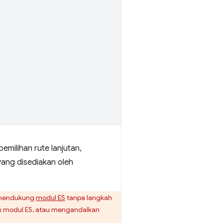
emilihan rute lanjutan,
yang disediakan oleh
e mendukung
modul ES
tanpa langkah
an modul ES, atau mengandalkan