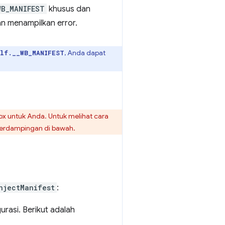
WB_MANIFEST
khusus dan
n menampilkan error.
, Anda dapat
lf.__WB_MANIFEST
x untuk Anda. Untuk melihat cara
 berdampingan di bawah.
njectManifest
:
rasi. Berikut adalah