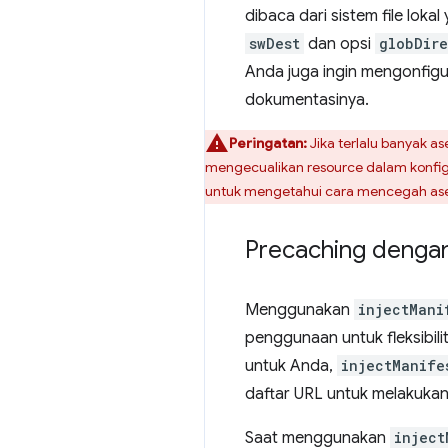
dibaca dari sistem file lok
swDest
dan opsi
globDire
Anda juga ingin mengonfigu
dokumentasinya.
Peringatan:
Jika terlalu banyak a
mengecualikan resource dalam konfi
untuk mengetahui cara mencegah aset
Precaching denga
Menggunakan
injectMani
penggunaan untuk fleksibilit
untuk Anda,
injectManife
daftar URL untuk melakukan
Saat menggunakan
inject