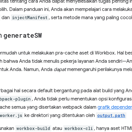
itas tentang cara Anda dapat menyelesaikan tugas penting ini
lih. Dalam panduan ini, Anda akan mempelajari cara melakuk
dan
injectManifest
, serta metode mana yang paling coco
n
generate
SW
ermudah untuk melakukan pra-cache aset di Workbox. Hal besa
h bahwa Anda tidak menulis pekerja layanan Anda sendiri—
untuk Anda. Namun, Anda
dapat
memengaruhi perilakunya mela
bagai hal secara default bergantung pada alat build yang A
bpack-plugin
, Anda tidak perlu menentukan opsi konfiguras
cache semua yang disertakan webpack dalam
grafik depende
worker.js
ke direktori yang ditentukan oleh
output.path
ggunakan
workbox-build
atau
workbox-cli
, hanya aset HTM