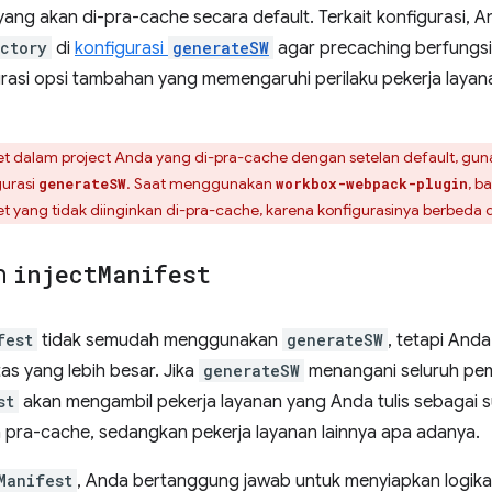
al yang akan di-pra-cache secara default. Terkait konfigurasi
ctory
di
konfigurasi
generateSW
agar precaching berfungsi
rasi opsi tambahan yang memengaruhi perilaku pekerja layan
set dalam project Anda yang di-pra-cache dengan setelan default, guna
gurasi
. Saat menggunakan
, b
generateSW
workbox-webpack-plugin
 yang tidak diinginkan di-pra-cache, karena konfigurasinya berbeda
n
inject
Manifest
fest
tidak semudah menggunakan
generateSW
, tetapi An
as yang lebih besar. Jika
generateSW
menangani seluruh pem
st
akan mengambil pekerja layanan yang Anda tulis sebaga
 pra-cache, sedangkan pekerja layanan lainnya apa adanya.
Manifest
, Anda bertanggung jawab untuk menyiapkan logika