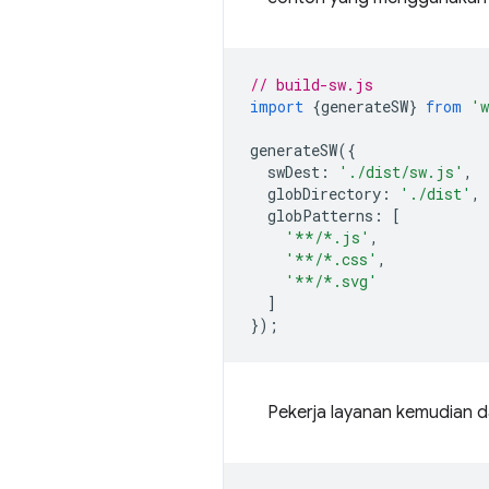
// build-sw.js
import
{
generateSW
}
from
'w
generateSW
({
swDest
:
'./dist/sw.js'
,
globDirectory
:
'./dist'
,
globPatterns
:
[
'**/*.js'
,
'**/*.css'
,
'**/*.svg'
]
});
Pekerja layanan kemudian 