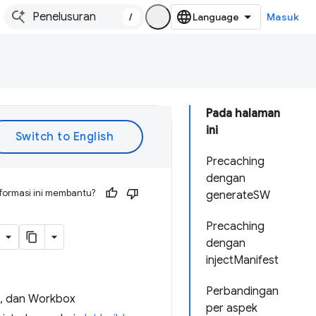
/
Masuk
Pada halaman
ini
Precaching
dengan
formasi ini membantu?
generateSW
Precaching
dengan
injectManifest
Perbandingan
n, dan Workbox
per aspek