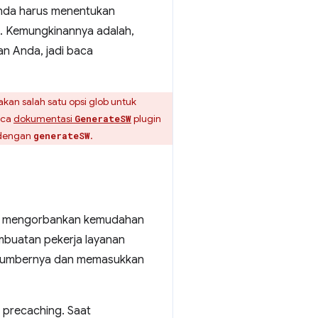
, Anda harus menentukan
. Kemungkinannya adalah,
an Anda, jadi baca
kan salah satu opsi glob untuk
aca
dokumentasi
plugin
GenerateSW
 dengan
.
generateSW
da mengorbankan kemudahan
buatan pekerja layanan
i sumbernya dan memasukkan
 precaching. Saat