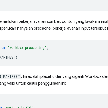
merlukan pekerja layanan sumber, contoh yang layak minimal 
perlukan hanyalah precache, pekerja layanan input tersebut mu
rom
'workbox-precaching'
;
MANIFEST
);
B_MANIFEST
. Ini adalah placeholder yang diganti Workbox d
yang valid untuk kasus penggunaan ini:
m
'workbox-build'
;