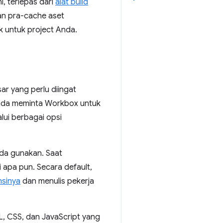
, terlepas dari
alat build
an pra-cache aset
k untuk project Anda.
r yang perlu diingat
Anda meminta Workbox untuk
lui berbagai opsi
nda gunakan. Saat
i apa pun. Secara default,
nsinya
dan menulis pekerja
L, CSS, dan JavaScript yang