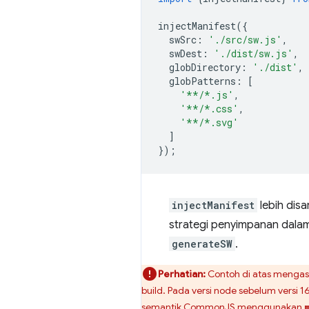
injectManifest
({
swSrc
:
'./src/sw.js'
,
swDest
:
'./dist/sw.js'
,
globDirectory
:
'./dist'
,
globPatterns
:
[
'**/*.js'
,
'**/*.css'
,
'**/*.svg'
]
});
injectManifest
lebih disa
strategi penyimpanan dalam
generateSW
.
Perhatian:
Contoh di atas mengas
build. Pada versi node sebelum vers
semantik CommonJS menggunakan