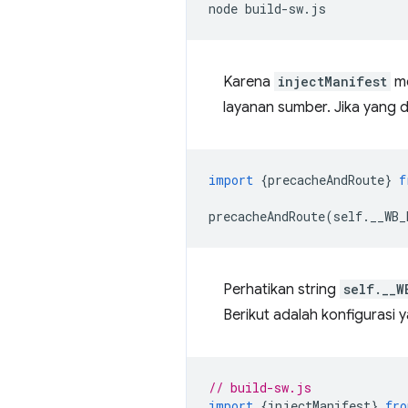
node
Karena
injectManifest
me
layanan sumber. Jika yang di
import
{
precacheAndRoute
}
f
precacheAndRoute
(
self
.
__WB_
Perhatikan string
self.__W
Berikut adalah konfigurasi 
// build-sw.js
import
{
injectManifest
}
fro