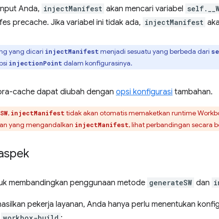
input Anda,
injectManifest
akan mencari variabel
self.__
 precache. Jika variabel ini tidak ada,
injectManifest
aka
ng yang dicari
menjadi sesuatu yang berbeda dari
injectManifest
se
psi
dalam konfigurasinya.
injectionPoint
s pra-cache dapat diubah dengan
opsi konfigurasi
tambahan.
,
tidak akan otomatis memaketkan runtime Workbo
SW
injectManifest
aan yang mengandalkan
, lihat perbandingan secara
injectManifest
 aspek
 untuk membandingkan penggunaan metode
generateSW
dan
i
silkan pekerja layanan, Anda hanya perlu menentukan konfigu
n
workbox-build
: